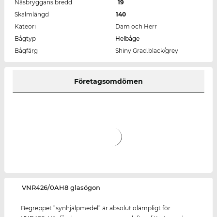
Näsbryggans bredd
19
Skalmlängd
140
Kateori
Dam och Herr
Bågtyp
Helbåge
Bågfärg
Shiny Grad.black/grey
Företagsomdömen
‌VNR426/0AH8 glasögon
Begreppet ”synhjälpmedel” är absolut olämpligt för