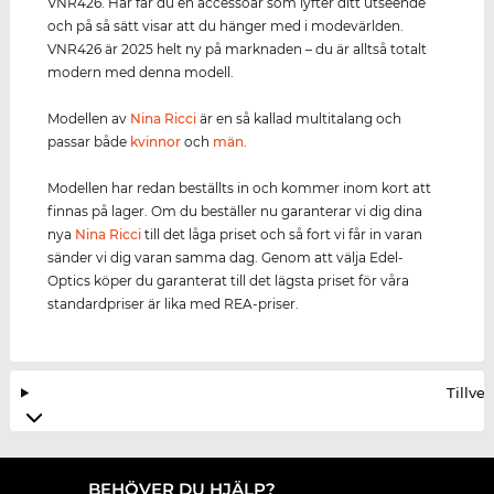
VNR426. Här får du en accessoar som lyfter ditt utseende
och på så sätt visar att du hänger med i modevärlden.
VNR426 är 2025 helt ny på marknaden – du är alltså totalt
modern med denna modell.
Modellen av
Nina Ricci
är en så kallad multitalang och
passar både
kvinnor
och
män
.
Modellen har redan beställts in och kommer inom kort att
finnas på lager. Om du beställer nu garanterar vi dig dina
nya
Nina Ricci
till det låga priset och så fort vi får in varan
sänder vi dig varan samma dag. Genom att välja Edel-
Optics köper du garanterat till det lägsta priset för våra
standardpriser är lika med REA-priser.
Tillve
BEHÖVER DU HJÄLP?