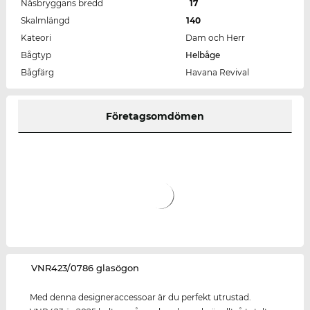
Näsbryggans bredd
17
Skalmlängd
140
Kateori
Dam och Herr
Bågtyp
Helbåge
Bågfärg
Havana Revival
Företagsomdömen
‌VNR423/0786 glasögon
Med denna designeraccessoar är du perfekt utrustad.