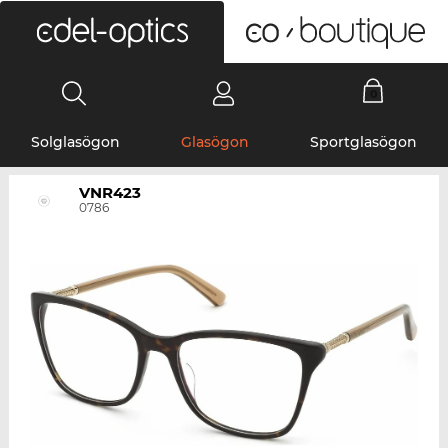
0
Solglasögon
Glasögon
Sportglasögon
VNR423
0786