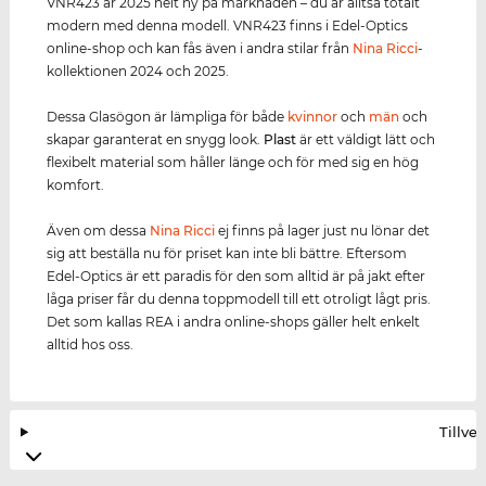
VNR423 är 2025 helt ny på marknaden – du är alltså totalt
modern med denna modell. VNR423 finns i Edel-Optics
online-shop och kan fås även i andra stilar från
Nina Ricci
-
kollektionen 2024 och 2025.
Dessa Glasögon är lämpliga för både
kvinnor
och
män
och
skapar garanterat en snygg look.
Plast
är ett väldigt lätt och
flexibelt material som håller länge och för med sig en hög
komfort.
Även om dessa
Nina Ricci
ej finns på lager just nu lönar det
sig att beställa nu för priset kan inte bli bättre. Eftersom
Edel-Optics är ett paradis för den som alltid är på jakt efter
låga priser får du denna toppmodell till ett otroligt lågt pris.
Det som kallas REA i andra online-shops gäller helt enkelt
alltid hos oss.
Tillve