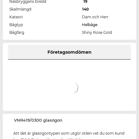
Näsbryggans bredd
19
Skalmlängd
140
Kateori
Dam och Herr
Bågtyp
Helbåge
Bågfärg
Shiny Rose Gold
Företagsomdömen
‌VNR419/0300 glasögon
Att det är glasögontypen som utgör stilen vet du som kund