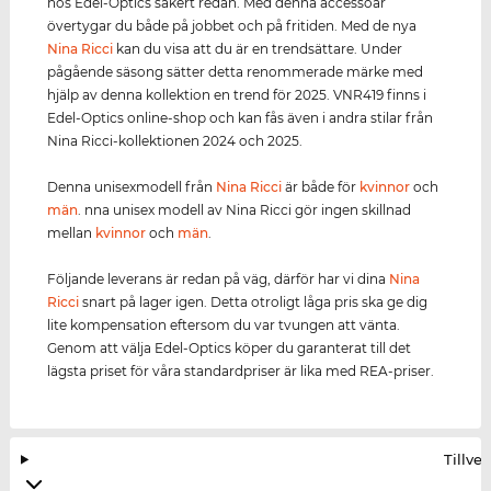
hos Edel-Optics säkert redan. Med denna accessoar
övertygar du både på jobbet och på fritiden. Med de nya
Nina Ricci
kan du visa att du är en trendsättare. Under
pågående säsong sätter detta renommerade märke med
hjälp av denna kollektion en trend för 2025. VNR419 finns i
Edel-Optics online-shop och kan fås även i andra stilar från
Nina Ricci-kollektionen 2024 och 2025.
Denna unisexmodell från
Nina Ricci
är både för
kvinnor
och
män
. nna unisex modell av Nina Ricci gör ingen skillnad
mellan
kvinnor
och
män
.
Följande leverans är redan på väg, därför har vi dina
Nina
Ricci
snart på lager igen. Detta otroligt låga pris ska ge dig
lite kompensation eftersom du var tvungen att vänta.
Genom att välja Edel-Optics köper du garanterat till det
lägsta priset för våra standardpriser är lika med REA-priser.
Tillve