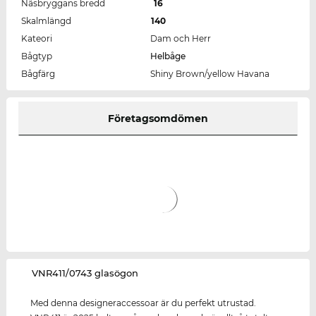
Näsbryggans bredd
16
Skalmlängd
140
Kateori
Dam och Herr
Bågtyp
Helbåge
Bågfärg
Shiny Brown/yellow Havana
Företagsomdömen
‌VNR411/0743 glasögon
Med denna designeraccessoar är du perfekt utrustad.