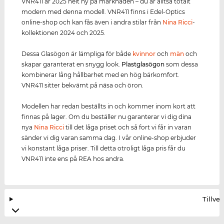
VNR411 är 2025 helt ny på marknaden – du är alltså totalt
modern med denna modell. VNR411 finns i Edel-Optics
online-shop och kan fås även i andra stilar från
Nina Ricci
-
kollektionen 2024 och 2025.
Dessa Glasögon är lämpliga för både
kvinnor
och
män
och
skapar garanterat en snygg look.
Plastglasögon
som dessa
kombinerar lång hållbarhet med en hög bärkomfort.
VNR411 sitter bekvämt på näsa och öron.
Modellen har redan beställts in och kommer inom kort att
finnas på lager. Om du beställer nu garanterar vi dig dina
nya
Nina Ricci
till det låga priset och så fort vi får in varan
sänder vi dig varan samma dag. I vår online-shop erbjuder
vi konstant låga priser. Till detta otroligt låga pris får du
VNR411 inte ens på REA hos andra.
Tillve