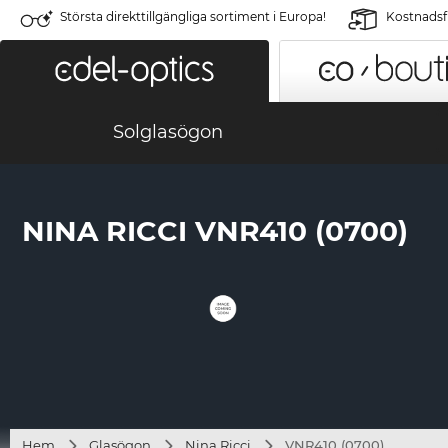
Största direkttillgängliga sortiment i Europa!
Kostnadsfr
Solglasögon
NINA RICCI VNR410 (0700)
Hem
Glasögon
Nina Ricci
VNR410 (0700)