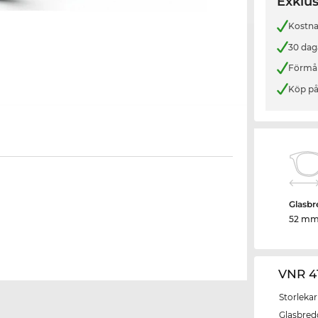
Exklus
Kostnad
30 dag
Förmån
Köp på
Glasbr
52 m
VNR 4
Storlekar
Glasbred