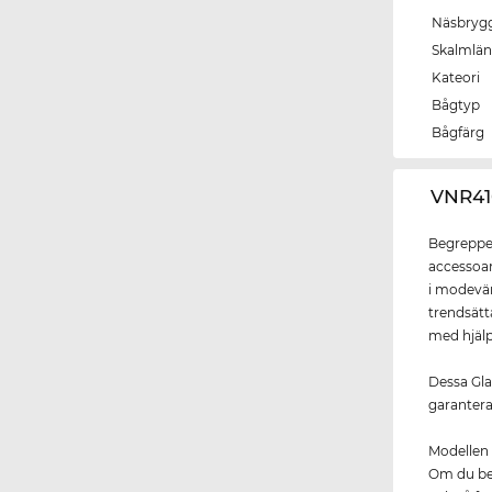
Näsbryg
Skalmlä
Kateori
Bågtyp
Bågfärg
‌VNR4
Begreppet
accessoar
i modevä
trendsät
med hjälp
Dessa Gla
garantera
Modellen 
Om du bes