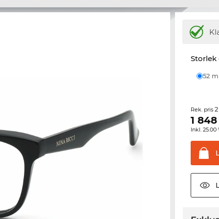
Kl
Storlek
52 
2
Rek. pris
1 848
Inkl. 25.
L