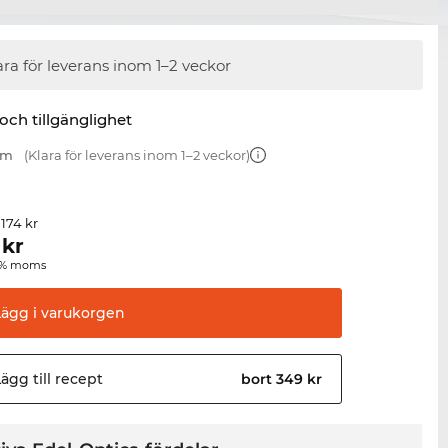
ara för leverans inom 1–2 veckor
 och tillgänglighet
mm
(Klara för leverans inom 1–2 veckor)
 174 kr
kr
00 % moms
Lägg i
varukorgen
ägg till
recept
bort 349 kr