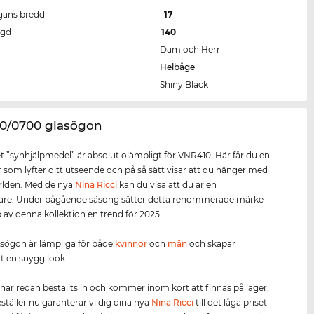
gans bredd
17
ngd
140
Dam och Herr
Helbåge
Shiny Black
10/0700 glasögon
 ”synhjälpmedel” är absolut olämpligt för VNR410. Här får du en
 som lyfter ditt utseende och på så sätt visar att du hänger med
rlden. Med de nya
Nina Ricci
kan du visa att du är en
tare. Under pågående säsong sätter detta renommerade märke
 av denna kollektion en trend för 2025.
sögon är lämpliga för både
kvinnor
och
män
och skapar
t en snygg look.
har redan beställts in och kommer inom kort att finnas på lager.
täller nu garanterar vi dig dina nya
Nina Ricci
till det låga priset