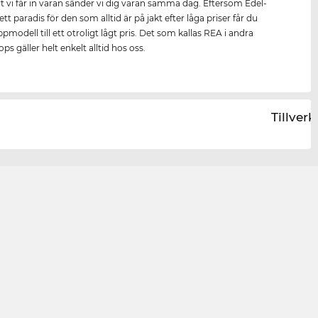
rt vi får in varan sänder vi dig varan samma dag. Eftersom Edel-
ett paradis för den som alltid är på jakt efter låga priser får du
modell till ett otroligt lågt pris. Det som kallas REA i andra
ps gäller helt enkelt alltid hos oss.
Tillver