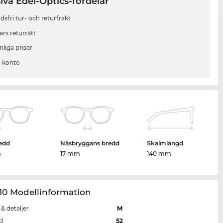
iva Edel-Optics-fördelar
sfri tur- och returfrakt
ars returrätt
liga priser
 konto
edd
Näsbryggans bredd
Skalmlängd
m
17 mm
140 mm
10 Modellinformation
 & detaljer
M
d
52