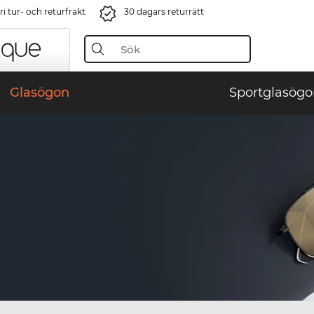
i tur- och returfrakt
30 dagars returrätt
Glasögon
Sportglasögo