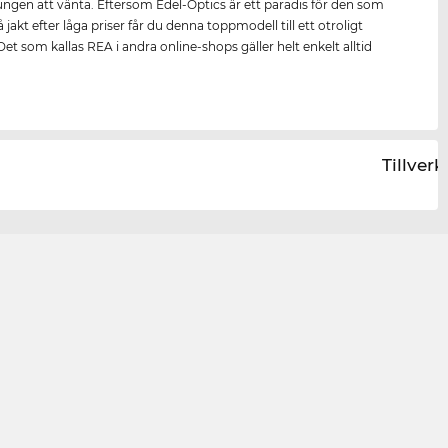
ungen att vänta. Eftersom Edel-Optics är ett paradis för den som
på jakt efter låga priser får du denna toppmodell till ett otroligt
 Det som kallas REA i andra online-shops gäller helt enkelt alltid
Tillver