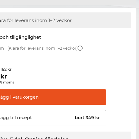
ara för leverans inom 1–2 veckor
 och tillgänglighet
mm
(Klara för leverans inom 1–2 veckor)
 182 kr
kr
00 % moms
Lägg i
varukorgen
ägg till
recept
bort 349 kr