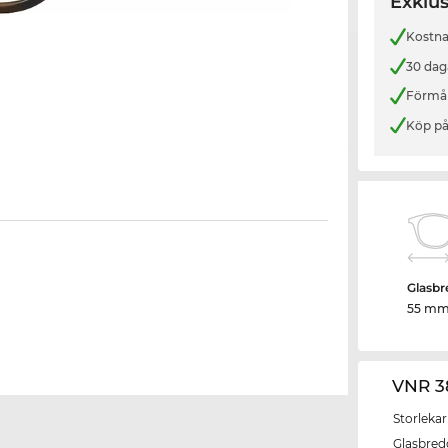
Exklus
Kostnad
30 dag
Förmån
Köp på
Glasbr
55 m
VNR 3
Storlekar
Glasbred