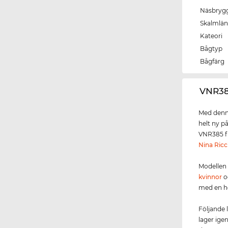
Näsbryg
Skalmlä
Kateori
Bågtyp
Bågfärg
‌VNR3
Med denna
helt ny p
VNR385 fi
Nina Ricc
Modellen
kvinnor
o
med en h
Följande 
lager ige