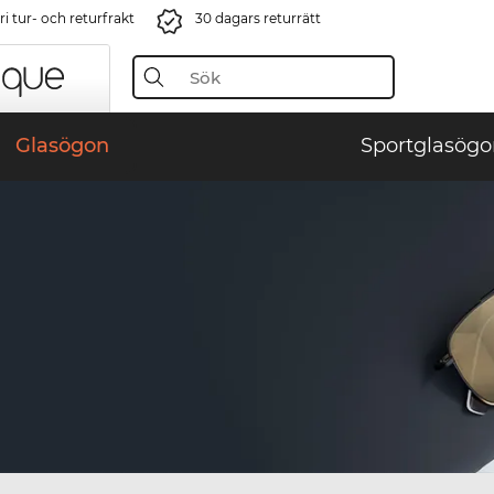
i tur- och returfrakt
30 dagars returrätt
Glasögon
Sportglasögo