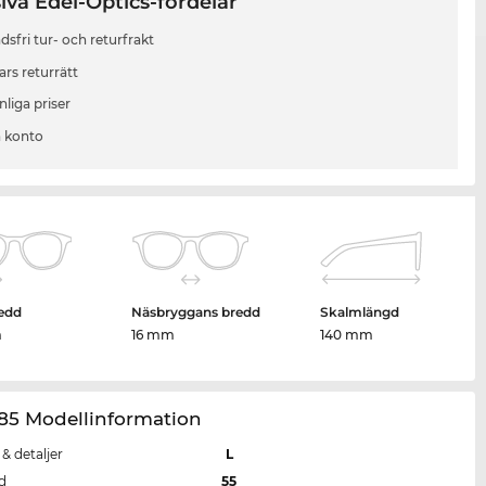
iva Edel-Optics-fördelar
sfri tur- och returfrakt
ars returrätt
liga priser
 konto
edd
Näsbryggans bredd
Skalmlängd
m
16 mm
140 mm
85 Modellinformation
 & detaljer
L
d
55