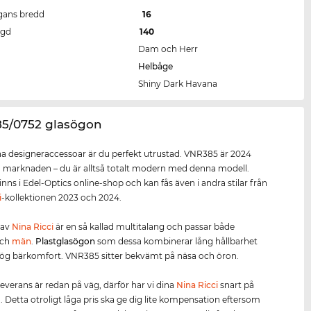
gans bredd
16
ngd
140
Dam och Herr
Helbåge
Shiny Dark Havana
85/0752 glasögon
 designeraccessoar är du perfekt utrustad. VNR385 är 2024
å marknaden – du är alltså totalt modern med denna modell.
nns i Edel-Optics online-shop och kan fås även i andra stilar från
i
-kollektionen 2023 och 2024.
 av
Nina Ricci
är en så kallad multitalang och passar både
ch
män
.
Plastglasögon
som dessa kombinerar lång hållbarhet
ög bärkomfort. VNR385 sitter bekvämt på näsa och öron.
leverans är redan på väg, därför har vi dina
Nina Ricci
snart på
n. Detta otroligt låga pris ska ge dig lite kompensation eftersom