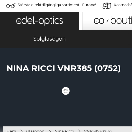
Största direkttillgängliga sortiment i Europa!
Kostnadsfr
Solglasögon
NINA RICCI VNR385 (0752)
Hem
Glasögon
Nina Ricci
VNR385 (0752)