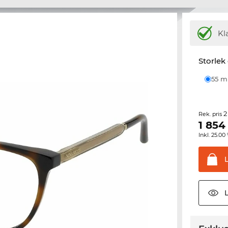
Kl
Storlek
55 
2
Rek. pris
1 854
Inkl. 25.
L