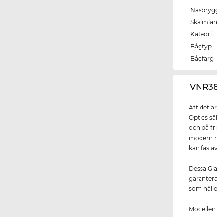
Näsbryg
Skalmlä
Kateori
Bågtyp
Bågfärg
‌VNR3
Att det ä
Optics sä
och på fr
modern m
kan fås äv
Dessa Gla
garantera
som hålle
Modellen 