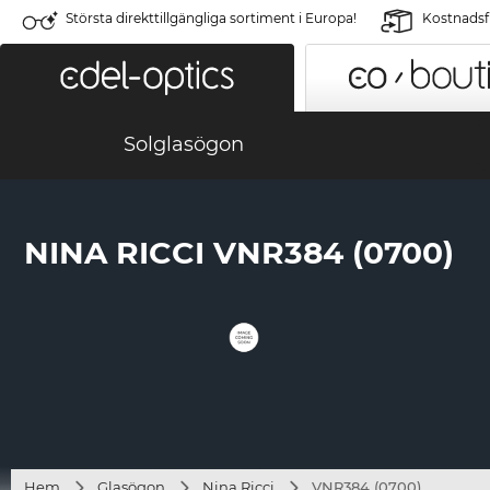
Största direkttillgängliga sortiment i Europa!
Kostnadsfr
Solglasögon
NINA RICCI VNR384 (0700)
Hem
Glasögon
Nina Ricci
VNR384 (0700)