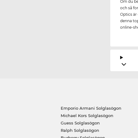
Om du bes
och så fo
Optics är 
denna topp
online-sho
Emporio Armani Solglasögon
Michael Kors Solglasögon
Guess Solglasögon
Ralph Solglasögon
Burberry Solglasögon