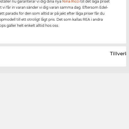
täller nu garanterar vi dig dina nya
Nina Ricci
till det låga priset
rt vi får in varan sänder vi dig varan samma dag. Eftersom Edel-
ett paradis för den som alltid är på jakt efter låga priser får du
modell till ett otroligt lågt pris. Det som kallas REA i andra
ps gäller helt enkelt alltid hos oss.
Tillver