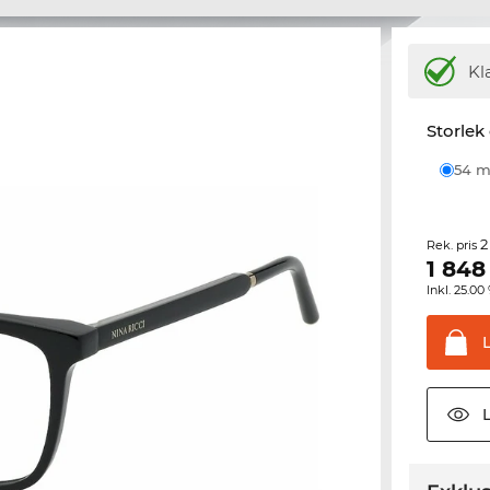
Kl
Storlek
54
2
Rek. pris
1 848
Inkl. 25.
L