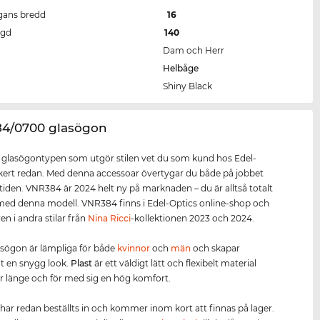
gans bredd
16
ngd
140
Dam och Herr
Helbåge
Shiny Black
84/0700 glasögon
r glasögontypen som utgör stilen vet du som kund hos Edel-
kert redan. Med denna accessoar övertygar du både på jobbet
itiden. VNR384 är 2024 helt ny på marknaden – du är alltså totalt
ed denna modell. VNR384 finns i Edel-Optics online-shop och
en i andra stilar från
Nina Ricci
-kollektionen 2023 och 2024.
sögon är lämpliga för både
kvinnor
och
män
och skapar
t en snygg look.
Plast
är ett väldigt lätt och flexibelt material
r länge och för med sig en hög komfort.
har redan beställts in och kommer inom kort att finnas på lager.