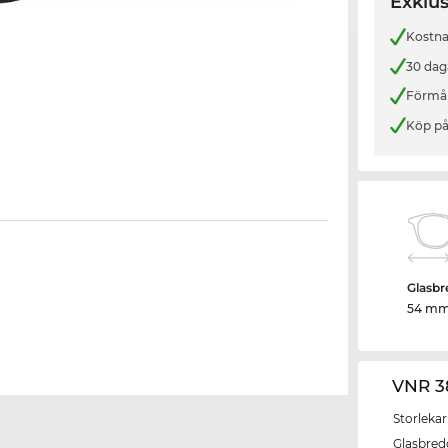
Exklus
Kostnad
30 dag
Förmån
Köp på
Glasbr
54 m
VNR 3
Storlekar
Glasbred