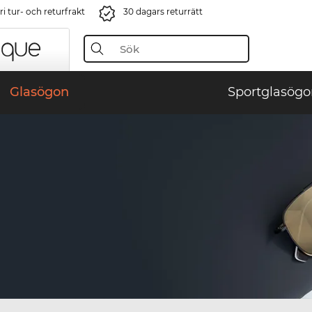
i tur- och returfrakt
30 dagars returrätt
Glasögon
Sportglasögo