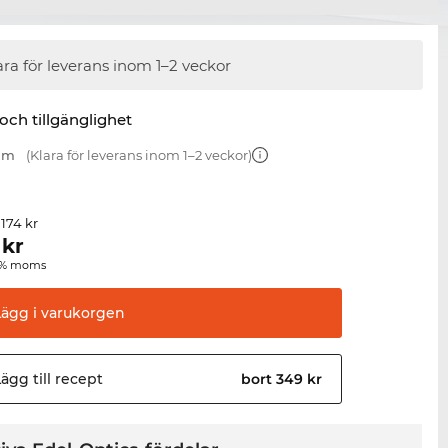
ara för leverans inom 1–2 veckor
 och tillgänglighet
 mm
(Klara för leverans inom 1–2 veckor)
 174 kr
kr
00 % moms
Lägg i
varukorgen
ägg till
recept
bort 349 kr