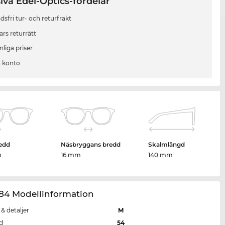
iva Edel-Optics-fördelar
sfri tur- och returfrakt
ars returrätt
liga priser
 konto
edd
Näsbryggans bredd
Skalmlängd
m
16 mm
140 mm
84 Modellinformation
 & detaljer
M
d
54