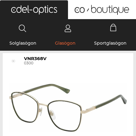
0
Solglasögon
Glasögon
Sportglasögon
VNR368V
0300