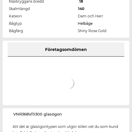
Näsbryggans bredd
18
Skalmlängd
140
Kateori
Dam och Herr
Bågtyp
Helbåge
Bågfärg
Shiny Rose Gold
Företagsomdömen
‌VNR368V/0300 glasögon
Att det är glasögontypen som utgör stilen vet du som kund