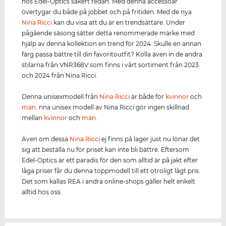
hos Edel-Optics säkert redan. Med denna accessoar
övertygar du både på jobbet och på fritiden. Med de nya
Nina Ricci
kan du visa att du är en trendsättare. Under
pågående säsong sätter detta renommerade märke med
hjälp av denna kollektion en trend för 2024. Skulle en annan
färg passa bättre till din favoritoutfit? Kolla även in de andra
stilarna från VNR368V som finns i vårt sortiment från 2023
och 2024 från Nina Ricci.
Denna unisexmodell från
Nina Ricci
är både för
kvinnor
och
män
. nna unisex modell av Nina Ricci gör ingen skillnad
mellan
kvinnor
och
män
.
Även om dessa
Nina Ricci
ej finns på lager just nu lönar det
sig att beställa nu för priset kan inte bli bättre. Eftersom
Edel-Optics är ett paradis för den som alltid är på jakt efter
låga priser får du denna toppmodell till ett otroligt lågt pris.
Det som kallas REA i andra online-shops gäller helt enkelt
alltid hos oss.