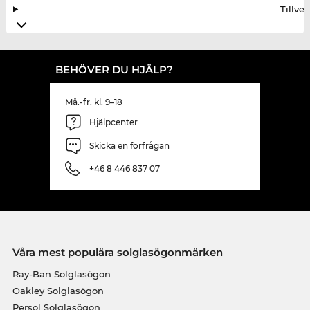
Tillve
BEHÖVER DU HJÄLP?
Må.-fr. kl. 9–18
Hjälpcenter
Skicka en förfrågan
+46 8 446 837 07
Våra mest populära solglasögonmärken
Ray-Ban Solglasögon
Oakley Solglasögon
Persol Solglasögon