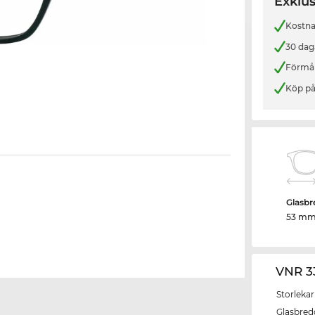
Exklus
Kostnad
30 dag
Förmån
Köp på
Glasbr
53 m
VNR 3
Storlekar
Glasbred