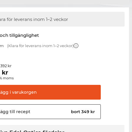
ara för leverans inom 1–2 veckor
 och tillgänglighet
mm
(Klara för leverans inom 1–2 veckor)
 392 kr
4
kr
00 % moms
Lägg i
varukorgen
ägg till
recept
bort 349 kr