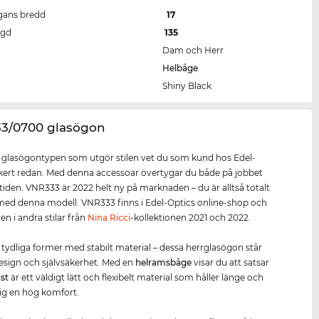
gans bredd
17
ngd
135
Dam och Herr
Helbåge
Shiny Black
33/0700 glasögon
r glasögontypen som utgör stilen vet du som kund hos Edel-
kert redan. Med denna accessoar övertygar du både på jobbet
itiden. VNR333 är 2022 helt ny på marknaden – du är alltså totalt
ed denna modell. VNR333 finns i Edel-Optics online-shop och
en i andra stilar från
Nina Ricci
-kollektionen 2021 och 2022.
 tydliga former med stabilt material – dessa herrglasögon står
design och självsäkerhet. Med en
helramsbåge
visar du att satsar
ast
är ett väldigt lätt och flexibelt material som håller länge och
ig en hög komfort.