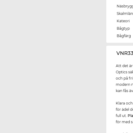
Näsbryg
Skalmlä
Kateori
Bågtyp
Bågfärg
‌VNR3
Att det ä
Optics sä
och på fr
modern m
kan fås äv
Klara och
för ädel 
full ut.
Pl
för med s