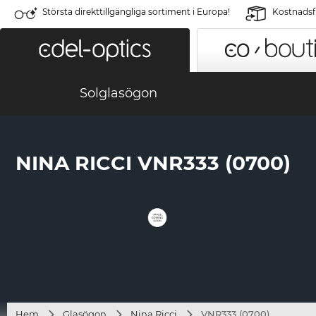
Största direkttillgängliga sortiment i Europa!
Kostnadsfr
Solglasögon
NINA RICCI VNR333 (0700)
Hem
Glasögon
Nina Ricci
VNR333 (0700)