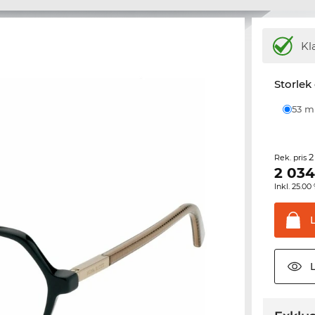
Kl
Storlek
53 
2
Rek. pris
2 03
Inkl. 25.
L