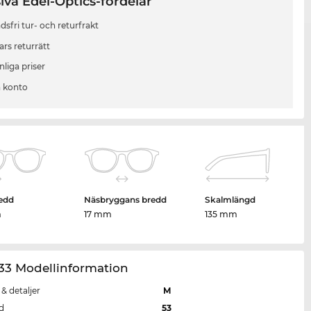
iva Edel-Optics-fördelar
sfri tur- och returfrakt
ars returrätt
liga priser
 konto
edd
Näsbryggans bredd
Skalmlängd
m
17 mm
135 mm
33 Modellinformation
 & detaljer
M
d
53