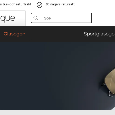
i tur- och returfrakt
30 dagars returrätt
Glasögon
Sportglasögo