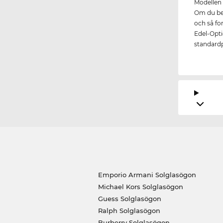
Modellen 
Om du bes
och så fo
Edel-Optic
standardp
Emporio Armani Solglasögon
Michael Kors Solglasögon
Guess Solglasögon
Ralph Solglasögon
Burberry Solglasögon