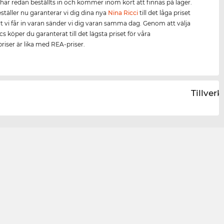
har redan beställts in och kommer inom kort att finnas på lager.
täller nu garanterar vi dig dina nya
Nina Ricci
till det låga priset
rt vi får in varan sänder vi dig varan samma dag. Genom att välja
s köper du garanterat till det lägsta priset för våra
riser är lika med REA-priser.
Tillver