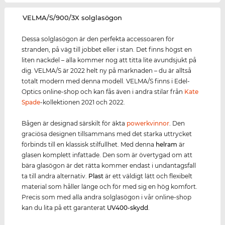
‌VELMA/S/900/3X solglasögon
Dessa solglasögon är den perfekta accessoaren för
stranden, på väg till jobbet eller i stan. Det finns högst en
liten nackdel – alla kommer nog att titta lite avundsjukt på
dig. VELMA/S är 2022 helt ny på marknaden – du är alltså
totalt modern med denna modell. VELMA/S finns i Edel-
Optics online-shop och kan fås även i andra stilar från
Kate
Spade
-kollektionen 2021 och 2022.
Bågen är designad särskilt för äkta
power
kvinnor
. Den
graciösa designen tillsammans med det starka uttrycket
förbinds till en klassisk stilfullhet. Med denna
helram
är
glasen komplett infattade. Den som är övertygad om att
bära glasögon är det rätta kommer endast i undantagsfall
ta till andra alternativ.
Plast
är ett väldigt lätt och flexibelt
material som håller länge och för med sig en hög komfort.
Precis som med alla andra solglasögon i vår online-shop
kan du lita på ett garanterat
UV400
-skydd
.