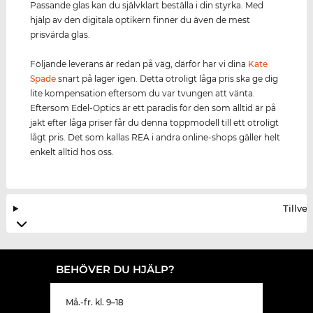
Passande glas kan du självklart beställa i din styrka. Med
hjälp av den digitala optikern finner du även de mest
prisvärda glas.
Följande leverans är redan på väg, därför har vi dina
Kate
Spade
snart på lager igen. Detta otroligt låga pris ska ge dig
lite kompensation eftersom du var tvungen att vänta.
Eftersom Edel-Optics är ett paradis för den som alltid är på
jakt efter låga priser får du denna toppmodell till ett otroligt
lågt pris. Det som kallas REA i andra online-shops gäller helt
enkelt alltid hos oss.
Tillve
BEHÖVER DU HJÄLP?
Må.-fr. kl. 9–18