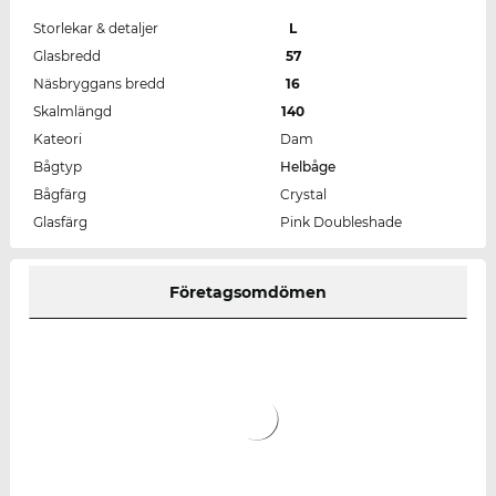
Storlekar & detaljer
L
Glasbredd
57
Näsbryggans bredd
16
Skalmlängd
140
Kateori
Dam
Bågtyp
Helbåge
Bågfärg
Crystal
Glasfärg
Pink Doubleshade
Företagsomdömen