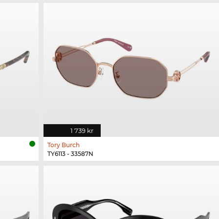
1 739 kr
Tory Burch
TY6113 - 33587N