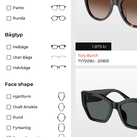
Panto
Runda
Bågtyp
1 879 kr
Helbåge
Tory Burch
Utan Båge
TY7209U - 201613
Halvbåge
Face shape
Hjärtform
Ovalt Ansikte
Rund
Fyrkantig