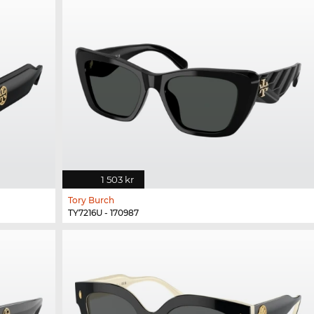
1 503 kr
Tory Burch
TY7216U - 170987