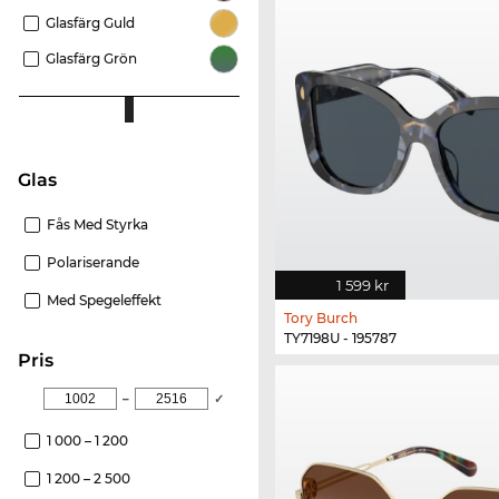
Glasfärg Guld
Glasfärg Grön
Glas
Fås Med Styrka
Polariserande
1 599 kr
Med Spegeleffekt
Tory Burch
TY7198U - 195787
Pris
–
✓
1 000 – 1 200
1 200 – 2 500