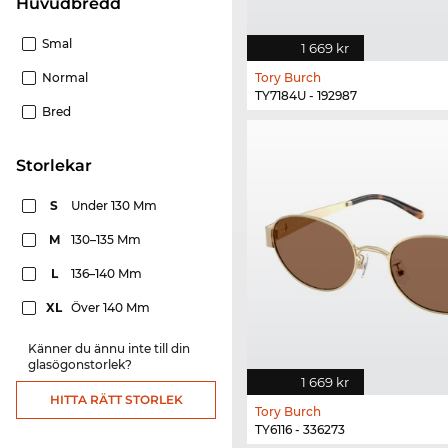
Huvudbredd
Smal
1 669 kr
Normal
Tory Burch
TY7184U - 192987
Bred
Storlekar
S
Under 130 Mm
M
130–135 Mm
L
136–140 Mm
XL
Över 140 Mm
Känner du ännu inte till din
glasögonstorlek?
1 669 kr
HITTA RÄTT STORLEK
Tory Burch
TY6116 - 336273