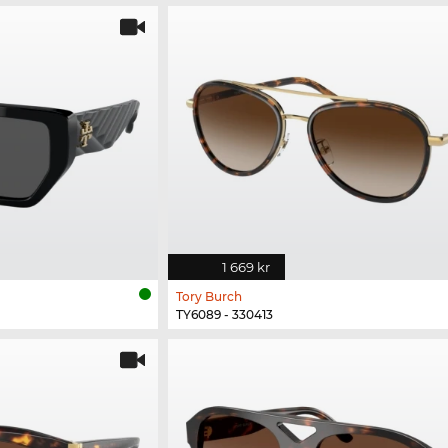
1 669 kr
Tory Burch
TY6089 - 330413