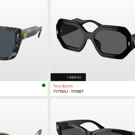
1 669 kr
Tory Burch
TY7192U - 170987