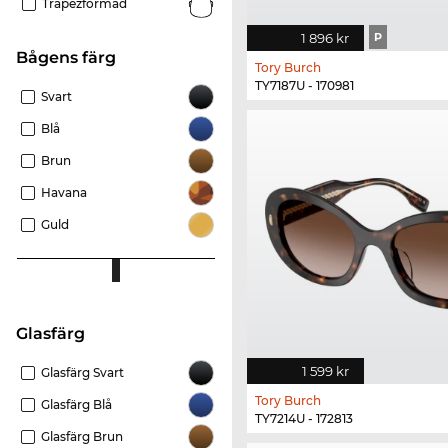
Trapezformad
1 896 kr
P
Bågens färg
Tory Burch
TY7187U - 170981
Svart
Blå
Brun
Havana
Guld
Glasfärg
1 599 kr
Glasfärg Svart
Tory Burch
Glasfärg Blå
TY7214U - 172813
Glasfärg Brun