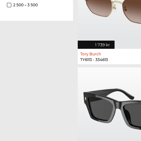
2 500 – 3 500
1 739 kr
Tory Burch
TY6113 - 334613