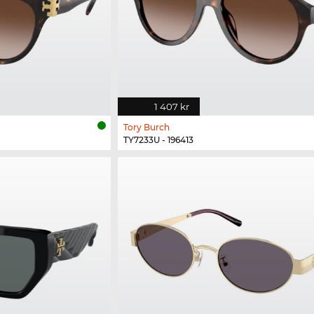
1 407 kr
Tory Burch
TY7233U - 196413