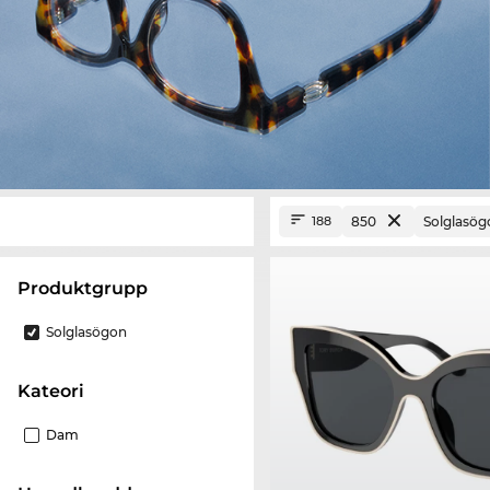
850
Solglasög
188
Produktgrupp
Solglasögon
Kateori
Dam