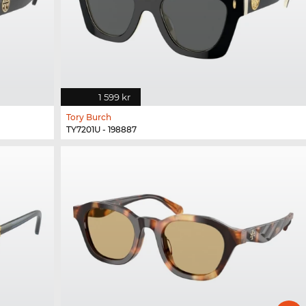
1 599 kr
Tory Burch
TY7201U - 198887