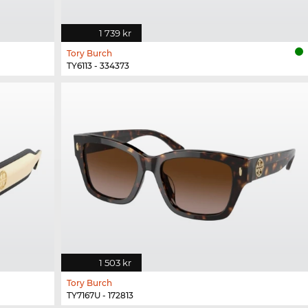
1 739 kr
Tory Burch
TY6113 - 334373
1 503 kr
Tory Burch
TY7167U - 172813