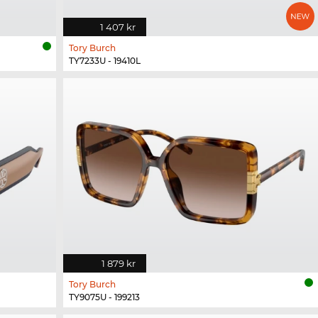
1 407 kr
Tory Burch
TY7233U - 19410L
1 879 kr
Tory Burch
TY9075U - 199213