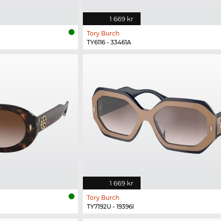
1 669 kr
Tory Burch
TY6116 - 33461A
1 669 kr
Tory Burch
TY7192U - 19396I