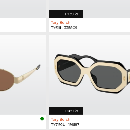
1 739 kr
Tory Burch
TY6111 - 3358G9
1 669 kr
Tory Burch
TY7192U - 196187