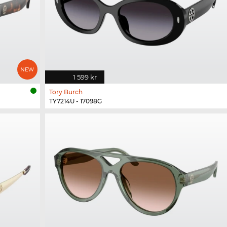
1 599 kr
Tory Burch
TY7214U - 17098G