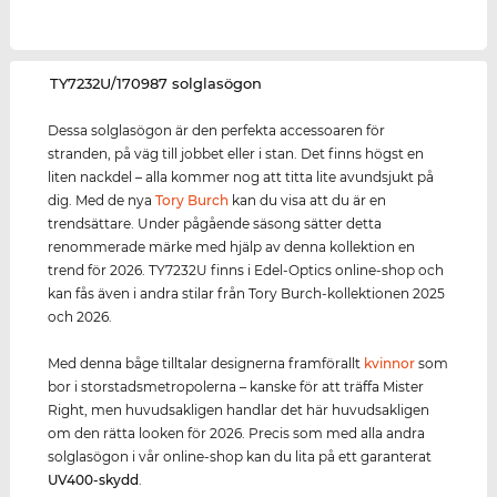
‌TY7232U/170987 solglasögon
Dessa solglasögon är den perfekta accessoaren för
stranden, på väg till jobbet eller i stan. Det finns högst en
liten nackdel – alla kommer nog att titta lite avundsjukt på
dig. Med de nya
Tory Burch
kan du visa att du är en
trendsättare. Under pågående säsong sätter detta
renommerade märke med hjälp av denna kollektion en
trend för 2026. TY7232U finns i Edel-Optics online-shop och
kan fås även i andra stilar från Tory Burch-kollektionen 2025
och 2026.
Med denna båge tilltalar designerna framförallt
kvinnor
som
bor i storstadsmetropolerna – kanske för att träffa Mister
Right, men huvudsakligen handlar det här huvudsakligen
om den rätta looken för 2026. Precis som med alla andra
solglasögon i vår online-shop kan du lita på ett garanterat
UV400
-skydd
.