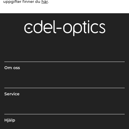
uppgifter finner du
här
.
Om oss
Service
Hjälp