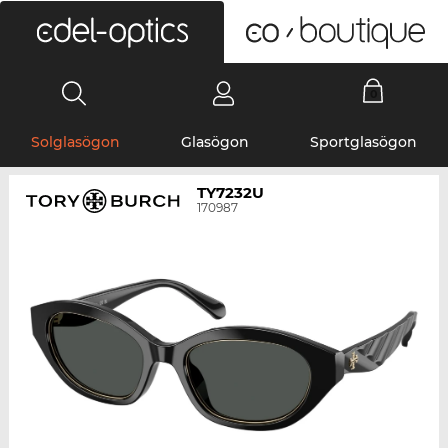
0
Solglasögon
Glasögon
Sportglasögon
TY7232U
170987