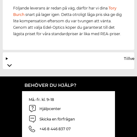
Följande leverans är redan på väg, därför har vi dina
Tory
Burch
snart på lager igen. Detta otroligt låga pris ska ge dig
lite kompensation eftersom du var tvungen att vänta.
Genom att välja Edel-Optics köper du garanterat till det
lägsta priset för våra standardpriser är lika med REA-priser.
Tillve
BEHÖVER DU HJÄLP?
Må.-fr. kl. 9–18
Hjälpcenter
Skicka en förfrågan
+46 8 446 837 07