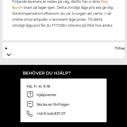
Följande leverans är redan på väg, därför har vi dina
Tory
Burch
snart på lager igen. Detta otroligt låga pris ska ge dig
lite kompensation eftersom du var tvungen att vänta. I vår
online-shop erbjuder vi konstant låga priser. Till detta
otroligt låga pris får du TY7228U inte ens på REA hos andra.
Tillve
BEHÖVER DU HJÄLP?
Må.-fr. kl. 9–18
Hjälpcenter
Skicka en förfrågan
+46 8 446 837 07