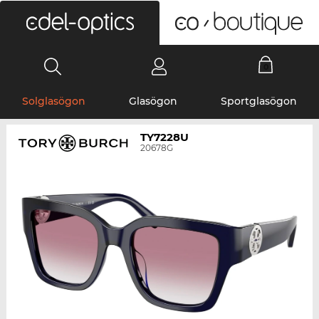
0
Solglasögon
Glasögon
Sportglasögon
TY7228U
20678G