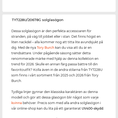
‌TY7228U/20678G solglasögon
Dessa solglasögon är den perfekta accessoaren för
stranden, på väg till jobbet eller i stan. Det finns högst en
liten nackdel – alla kommer nog att titta lite avundsjukt på
dig. Med de nya
Tory Burch
kan du visa att du är en
trendsättare. Under pågående säsong sätter detta
renommerade märke med hjälp av denna kollektion en
trend för 2026. Skulle en annan färg passa bättre till din
favoritoutfit? Kolla även in de andra stilarna från TY7228U
som finns i vårt sortiment från 2025 och 2026 från Tory
Burch.
Tydliga linjer gynnar den klassiska karaktären av denna
modell och gör att dessa glasögon blir något som varje
kvinna
behöver. Precis som med alla andra solglasögon i
vår online-shop kan du lita på ett garanterat
UV400
-skydd
.