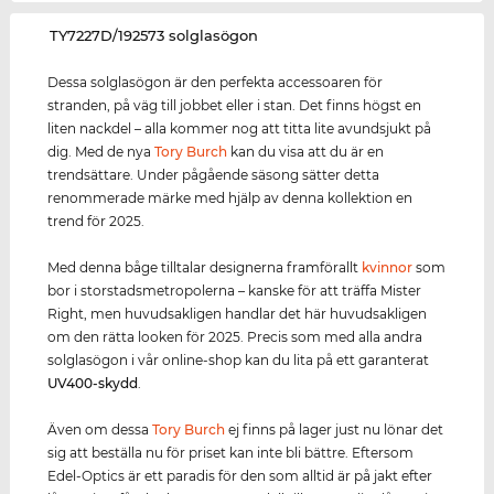
‌TY7227D/192573 solglasögon
Dessa solglasögon är den perfekta accessoaren för
stranden, på väg till jobbet eller i stan. Det finns högst en
liten nackdel – alla kommer nog att titta lite avundsjukt på
dig. Med de nya
Tory Burch
kan du visa att du är en
trendsättare. Under pågående säsong sätter detta
renommerade märke med hjälp av denna kollektion en
trend för 2025.
Med denna båge tilltalar designerna framförallt
kvinnor
som
bor i storstadsmetropolerna – kanske för att träffa Mister
Right, men huvudsakligen handlar det här huvudsakligen
om den rätta looken för 2025. Precis som med alla andra
solglasögon i vår online-shop kan du lita på ett garanterat
UV400
-skydd
.
Även om dessa
Tory Burch
ej finns på lager just nu lönar det
sig att beställa nu för priset kan inte bli bättre. Eftersom
Edel-Optics är ett paradis för den som alltid är på jakt efter