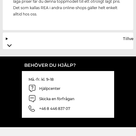
låga priser får du denna toppmodell till ett otroligt lågt pris.
Det som kallas REA i andra online-shops gäller helt enkelt
alltid hos oss.
Tillve
BEHÖVER DU HJÄLP?
Må.-fr. kl. 9–18
Hjälpcenter
Skicka en förfrågan
+46 8 446 837 07