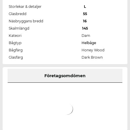
Storlekar & detaljer
L
Glasbredd
55
Näsbryggans bredd
16
Skalmlängd
145
Kateori
Dam
Bågtyp
Helbåge
Bågfärg
Honey Wood
Glasfärg
Dark Brown
Företagsomdömen