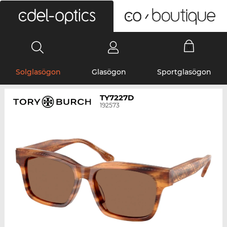
0
Solglasögon
Glasögon
Sportglasögon
TY7227D
192573