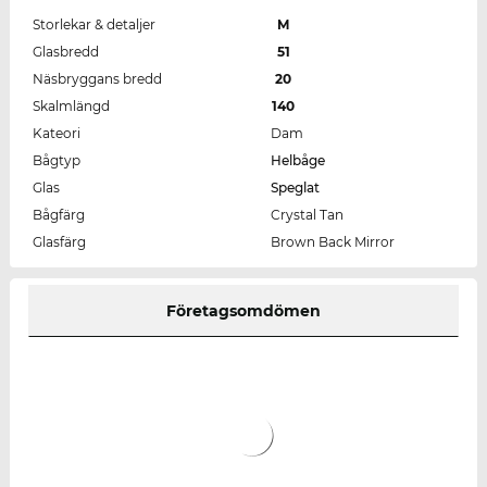
Storlekar & detaljer
M
Glasbredd
51
Näsbryggans bredd
20
Skalmlängd
140
Kateori
Dam
Bågtyp
Helbåge
Glas
Speglat
Bågfärg
Crystal Tan
Glasfärg
Brown Back Mirror
Företagsomdömen