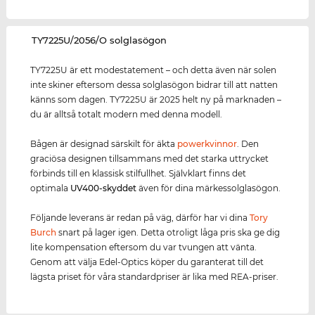
‌TY7225U/2056/O solglasögon
TY7225U är ett modestatement – och detta även när solen
inte skiner eftersom dessa solglasögon bidrar till att natten
känns som dagen. TY7225U är 2025 helt ny på marknaden –
du är alltså totalt modern med denna modell.
Bågen är designad särskilt för äkta
power
kvinnor
. Den
graciösa designen tillsammans med det starka uttrycket
förbinds till en klassisk stilfullhet. Självklart finns det
optimala
UV400
-skydd
et
även för dina märkessolglasögon.
Följande leverans är redan på väg, därför har vi dina
Tory
Burch
snart på lager igen. Detta otroligt låga pris ska ge dig
lite kompensation eftersom du var tvungen att vänta.
Genom att välja Edel-Optics köper du garanterat till det
lägsta priset för våra standardpriser är lika med REA-priser.