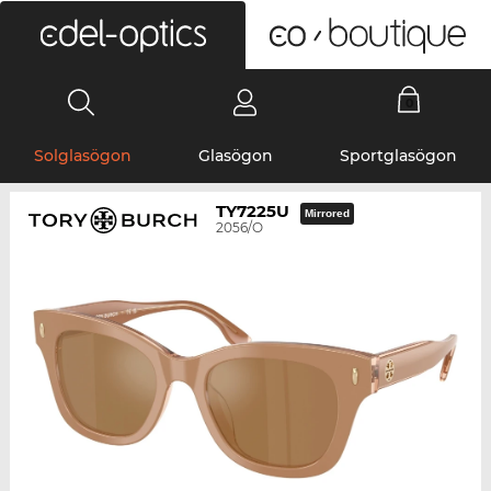
0
Solglasögon
Glasögon
Sportglasögon
TY7225U
Mirrored
2056/O