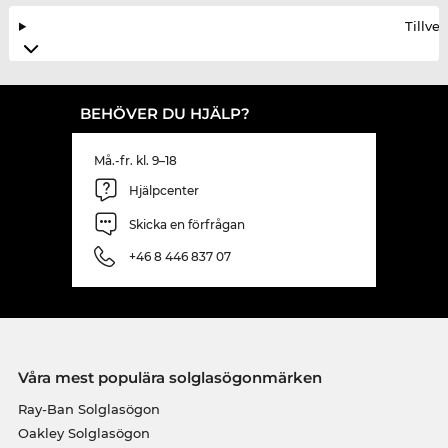
Tillve
BEHÖVER DU HJÄLP?
Må.-fr. kl. 9–18
Hjälpcenter
Skicka en förfrågan
+46 8 446 837 07
Våra mest populära solglasögonmärken
Ray-Ban Solglasögon
Oakley Solglasögon