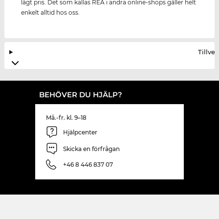
lågt pris. Det som kallas REA i andra online-shops gäller helt
enkelt alltid hos oss.
Tillve
BEHÖVER DU HJÄLP?
Må.-fr. kl. 9–18
Hjälpcenter
Skicka en förfrågan
+46 8 446 837 07