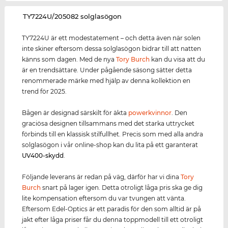
‌TY7224U/205082 solglasögon
TY7224U är ett modestatement – och detta även när solen
inte skiner eftersom dessa solglasögon bidrar till att natten
känns som dagen. Med de nya
Tory Burch
kan du visa att du
är en trendsättare. Under pågående säsong sätter detta
renommerade märke med hjälp av denna kollektion en
trend för 2025.
Bågen är designad särskilt för äkta
power
kvinnor
. Den
graciösa designen tillsammans med det starka uttrycket
förbinds till en klassisk stilfullhet. Precis som med alla andra
solglasögon i vår online-shop kan du lita på ett garanterat
UV400
-skydd
.
Följande leverans är redan på väg, därför har vi dina
Tory
Burch
snart på lager igen. Detta otroligt låga pris ska ge dig
lite kompensation eftersom du var tvungen att vänta.
Eftersom Edel-Optics är ett paradis för den som alltid är på
jakt efter låga priser får du denna toppmodell till ett otroligt