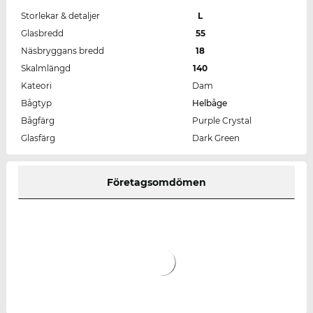
Storlekar & detaljer
L
Glasbredd
55
Näsbryggans bredd
18
Skalmlängd
140
Kateori
Dam
Bågtyp
Helbåge
Bågfärg
Purple Crystal
Glasfärg
Dark Green
Företagsomdömen