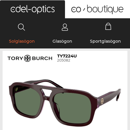
0
Solglasögon
Glasögon
Sportglasögon
TY7224U
205082