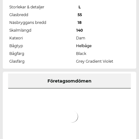
Storlekar & detaljer
L
Glasbredd
55
Näsbryggans bredd
18
Skalmlängd
140
Kateori
Dam
Bågtyp
Helbåge
Bågfärg
Black
Glasfärg
Grey Gradient Violet
Företagsomdömen