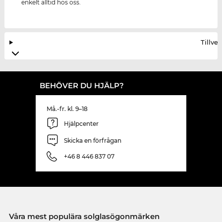
enkelt alltid hos oss.
Tillve
BEHÖVER DU HJÄLP?
Må.-fr. kl. 9–18
Hjälpcenter
Skicka en förfrågan
+46 8 446 837 07
Våra mest populära solglasögonmärken