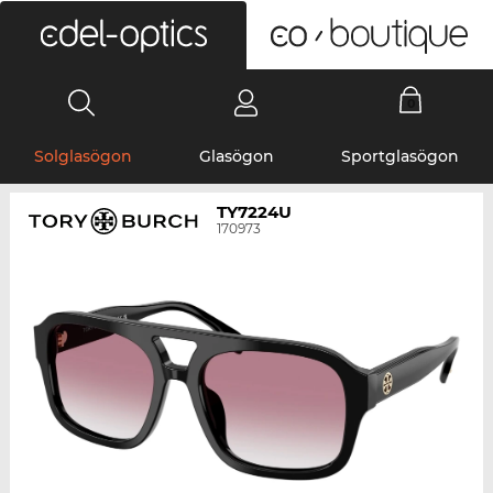
0
Solglasögon
Glasögon
Sportglasögon
TY7224U
170973