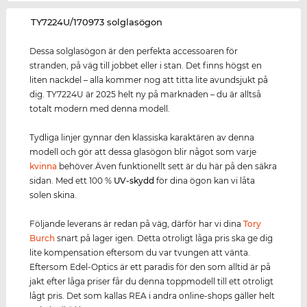
‌TY7224U/170973 solglasögon
Dessa solglasögon är den perfekta accessoaren för
stranden, på väg till jobbet eller i stan. Det finns högst en
liten nackdel – alla kommer nog att titta lite avundsjukt på
dig. TY7224U är 2025 helt ny på marknaden – du är alltså
totalt modern med denna modell.
Tydliga linjer gynnar den klassiska karaktären av denna
modell och gör att dessa glasögon blir något som varje
kvinna
behöver.Även funktionellt sett är du här på den säkra
sidan. Med ett 100 %
UV-skydd
för dina ögon kan vi låta
solen skina.
Följande leverans är redan på väg, därför har vi dina
Tory
Burch
snart på lager igen. Detta otroligt låga pris ska ge dig
lite kompensation eftersom du var tvungen att vänta.
Eftersom Edel-Optics är ett paradis för den som alltid är på
jakt efter låga priser får du denna toppmodell till ett otroligt
lågt pris. Det som kallas REA i andra online-shops gäller helt