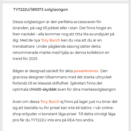
‌TY7222U/189373 solglasögon
Dessa solglasögon är den perfekta accessoaren för
stranden, på väg till jobbet eller i stan. Det finns högst en
liten nackdel – alla kommer nog att titta lite avundsjukt på
dig. Med de nya
Tory Burch
kan du visa att du är en
trendsättare. Under pågående säsong sätter detta
renommerade märke med hjälp av denna kollektion en
trend för 2025.
Bågen är designad särskilt för äkta
power
kvinnor
. Den
graciösa designen tillsammans med det starka uttrycket
förbinds till en klassisk stilfullhet. Självklart finns det
optimala
UV400
-skydd
et
även för dina märkessolglasögon.
Även om dessa
Tory Burch
ej finns på lager just nu lönar det
sig att beställa nu för priset kan inte bli bättre. I vår online-
shop erbjuder vi konstant låga priser. Till detta otroligt låga
pris får du TY7222U inte ens på REA hos andra.