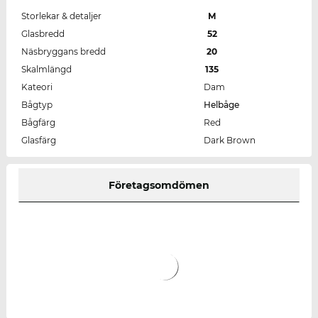
Storlekar & detaljer
M
Glasbredd
52
Näsbryggans bredd
20
Skalmlängd
135
Kateori
Dam
Bågtyp
Helbåge
Bågfärg
Red
Glasfärg
Dark Brown
Företagsomdömen