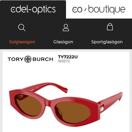
0
Solglasögon
Glasögon
Sportglasögon
TY7222U
189373