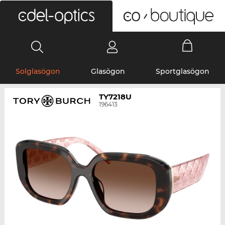
0
Solglasögon
Glasögon
Sportglasögon
TY7218U
196413