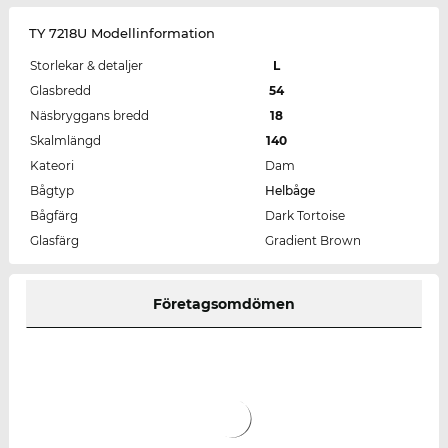
TY 7218U Modellinformation
Storlekar & detaljer
L
Glasbredd
54
Näsbryggans bredd
18
Skalmlängd
140
Kateori
Dam
Bågtyp
Helbåge
Bågfärg
Dark Tortoise
Glasfärg
Gradient Brown
Företagsomdömen