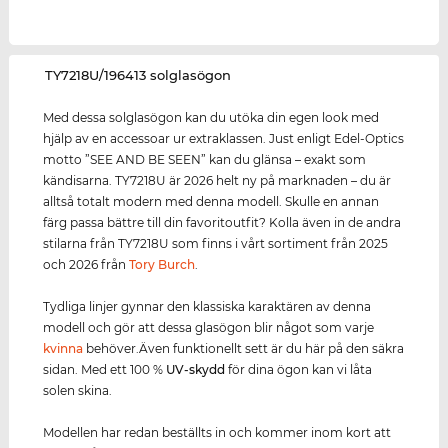
‌TY7218U/196413 solglasögon
Med dessa solglasögon kan du utöka din egen look med
hjälp av en accessoar ur extraklassen. Just enligt Edel-Optics
motto ”SEE AND BE SEEN” kan du glänsa – exakt som
kändisarna. TY7218U är 2026 helt ny på marknaden – du är
alltså totalt modern med denna modell. Skulle en annan
färg passa bättre till din favoritoutfit? Kolla även in de andra
stilarna från TY7218U som finns i vårt sortiment från 2025
och 2026 från
Tory Burch
.
Tydliga linjer gynnar den klassiska karaktären av denna
modell och gör att dessa glasögon blir något som varje
kvinna
behöver.Även funktionellt sett är du här på den säkra
sidan. Med ett 100 %
UV-skydd
för dina ögon kan vi låta
solen skina.
Modellen har redan beställts in och kommer inom kort att