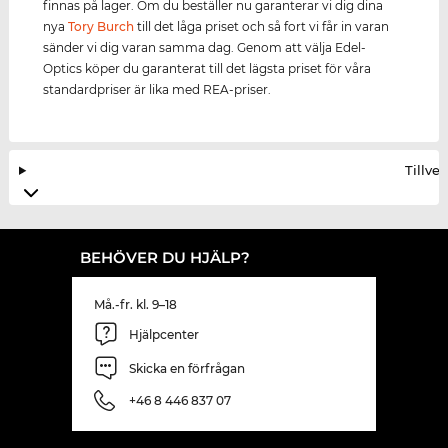
finnas på lager. Om du beställer nu garanterar vi dig dina
nya
Tory Burch
till det låga priset och så fort vi får in varan
sänder vi dig varan samma dag. Genom att välja Edel-
Optics köper du garanterat till det lägsta priset för våra
standardpriser är lika med REA-priser.
Tillve
BEHÖVER DU HJÄLP?
Må.-fr. kl. 9–18
Hjälpcenter
Skicka en förfrågan
+46 8 446 837 07