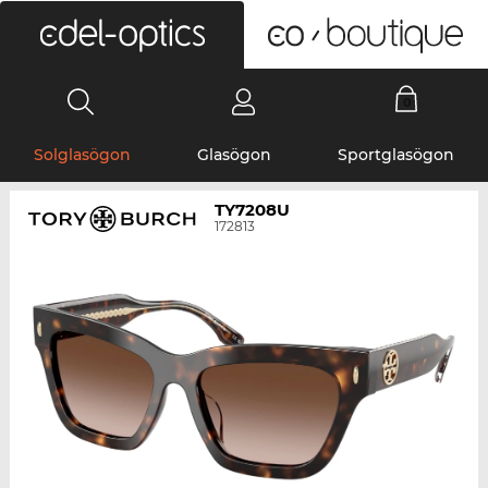
0
Solglasögon
Glasögon
Sportglasögon
TY7208U
172813