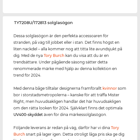
‌TY7208U/172813 solglasögon
Dessa solglasögon är den perfekta accessoaren för
stranden, på väg till jobbet eller i stan. Det finns högst en
liten nackdel – alla kommer nog att titta lite avundsjukt på
dig. Med de nya
Tory Burch
kan du visa att du är en
trendsättare. Under pågående säsong sätter detta
renommerade märke med hjälp av denna kollektion en
trend för 2024.
Med denna båge tilltalar designerna framförallt
kvinnor
som
bor i storstadsmetropolerna – kanske för att träffa Mister
Right, men huvudsakligen handlar det här huvudsakligen
om den rätta looken för 2024. Självklart finns det optimala
UV400
-skydd
et
även för dina märkessolglasögon.
Följande leverans är redan på väg, därför har vi dina
Tory
Burch
snart på lager igen. Detta otroligt låga pris ska ge dig