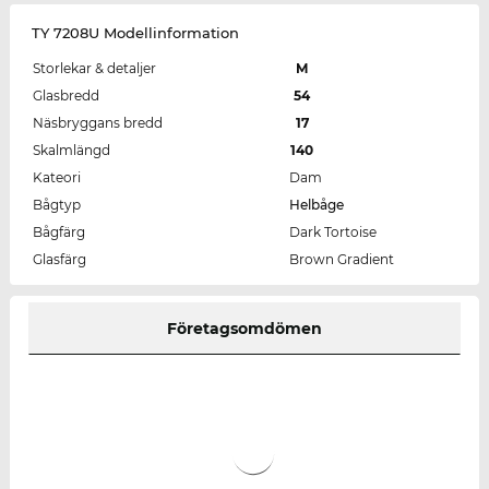
TY 7208U Modellinformation
Storlekar & detaljer
M
Glasbredd
54
Näsbryggans bredd
17
Skalmlängd
140
Kateori
Dam
Bågtyp
Helbåge
Bågfärg
Dark Tortoise
Glasfärg
Brown Gradient
Företagsomdömen