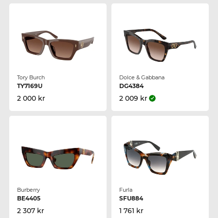
Tory Burch
Dolce & Gabbana
TY7169U
DG4384
2 000 kr
2 009 kr
Burberry
Furla
BE4405
SFU884
2 307 kr
1 761 kr