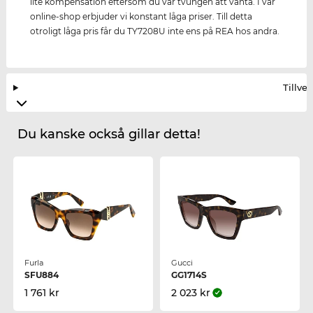
lite kompensation eftersom du var tvungen att vänta. I vår
online-shop erbjuder vi konstant låga priser. Till detta
otroligt låga pris får du TY7208U inte ens på REA hos andra.
Tillve
Du kanske också gillar detta!
Furla
Gucci
SFU884
GG1714S
1 761 kr
2 023 kr