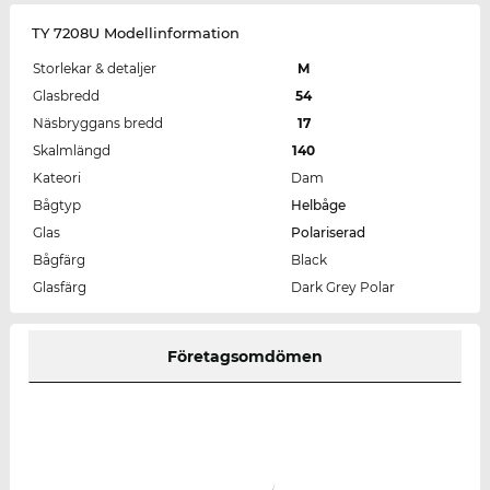
TY 7208U Modellinformation
Storlekar & detaljer
M
Glasbredd
54
Näsbryggans bredd
17
Skalmlängd
140
Kateori
Dam
Bågtyp
Helbåge
Glas
Polariserad
Bågfärg
Black
Glasfärg
Dark Grey Polar
Företagsomdömen