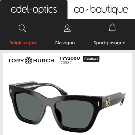
0
Solglasögon
Glasögon
Sportglasögon
TY7208U
Polarized
170987