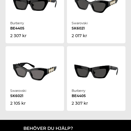
Burberry
Swarovski
BE4405
SK6021
2 307 kr
2 017 kr
Swarovski
Burberry
SK6021
BE4405
2 105 kr
2 307 kr
BEHÖVER DU HJÄLP?