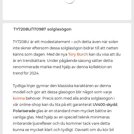
‌TY7208U/170987 solglasögon
TY7208U är ett modestatement – och detta även när solen
inte skiner eftersom dessa solglasögon bidrar till att natten
känns som dagen. Med de nya
Tory Burch
kan du visa att du
är en trendsättare. Under pågående säsong sätter detta
renommerade märke med hjälp av denna kollektion en
trend för 2024.
Tydliga linjer gynnar den klassiska karaktären av denna
modell och gör att dessa glasögon blir något som varje
kvinna
behöver. Precis som med alla andra solglasögon i
vår online-shop kan du lita på ett garanterat
UV400
-skydd
.
Polariserade
glas är en standard men mycket bättre än
vanliga glas. Med hjälp av en speciell teknik minimeras
irriterande ljusreflexer och du kommer tack vare detta
kunna se mycket klart och tydligt. Oavsett om du kör bil