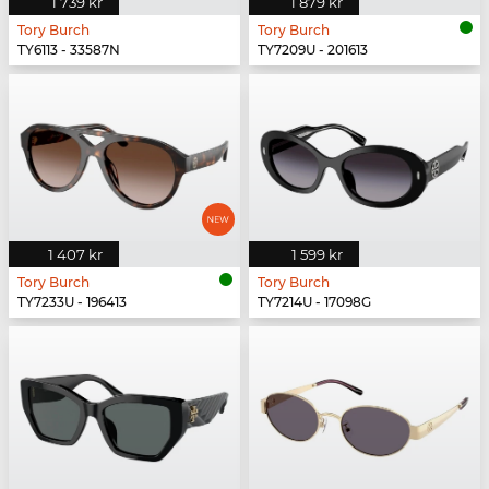
1 739 kr
1 879 kr
Tory Burch
Tory Burch
TY6113 - 33587N
TY7209U - 201613
1 407 kr
1 599 kr
Tory Burch
Tory Burch
TY7233U - 196413
TY7214U - 17098G