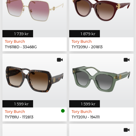
1 739 kr
1 879 kr
Tory Burch
Tory Burch
TY6118D - 33468G
TY7209U - 201813
1 599 kr
1 599 kr
Tory Burch
Tory Burch
TY7191U - 172813
TY7201U - 194111