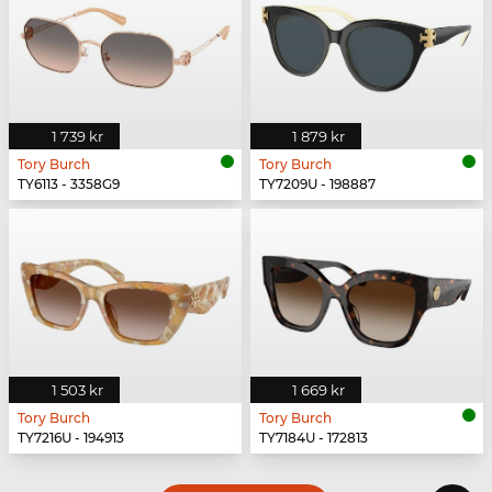
1 739 kr
1 879 kr
Tory Burch
Tory Burch
TY6113 - 3358G9
TY7209U - 198887
1 503 kr
1 669 kr
Tory Burch
Tory Burch
TY7216U - 194913
TY7184U - 172813