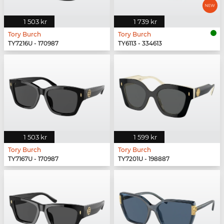
1 503 kr
1 739 kr
Tory Burch
Tory Burch
TY7216U - 170987
TY6113 - 334613
1 503 kr
1 599 kr
Tory Burch
Tory Burch
TY7167U - 170987
TY7201U - 198887