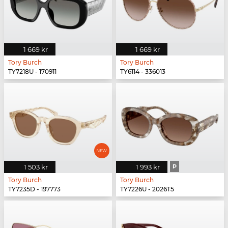
1 669 kr
1 669 kr
Tory Burch
Tory Burch
TY7218U - 170911
TY6114 - 336013
1 503 kr
1 993 kr
P
Tory Burch
Tory Burch
TY7235D - 197773
TY7226U - 2026T5