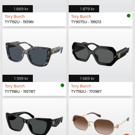
1 669 kr
1 879 kr
Tory Burch
Tory Burch
TY7192U - 19396I
TY9075U - 199213
1 599 kr
1 669 kr
Tory Burch
Tory Burch
TY7198U - 195787
TY7192U - 170987