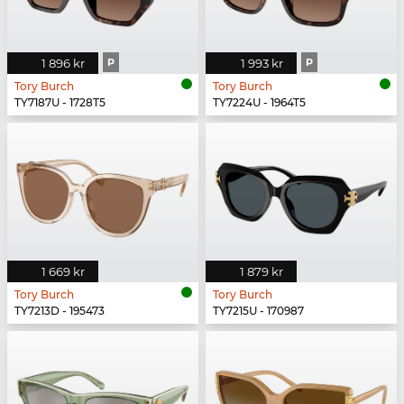
1 896 kr
P
1 993 kr
P
Tory Burch
Tory Burch
TY7187U - 1728T5
TY7224U - 1964T5
1 669 kr
1 879 kr
Tory Burch
Tory Burch
TY7213D - 195473
TY7215U - 170987