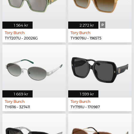
1 564 kr
2 272 kr
P
Tory Burch
Tory Burch
TY7207U - 20026G
TY9076U - 1965T5
1 669 kr
1 599 kr
Tory Burch
Tory Burch
TY6116 - 327411
TY7191U - 170987