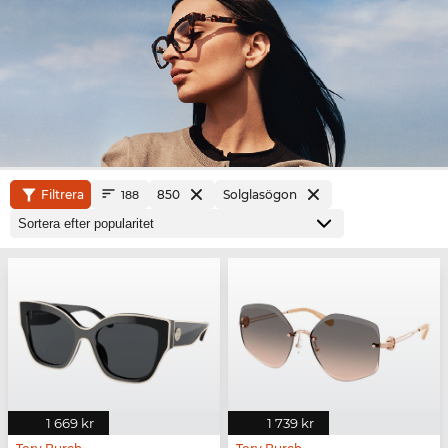
Filtrera
850
Solglasögon
188
1 669 kr
1 739 kr