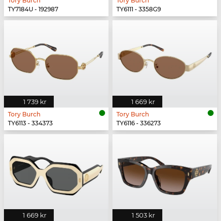
Tory Burch
Tory Burch
TY7184U - 192987
TY6111 - 3358G9
1 739 kr
1 669 kr
Tory Burch
Tory Burch
TY6113 - 334373
TY6116 - 336273
1 669 kr
1 503 kr