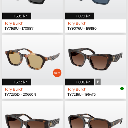
1 599 kr
1 879 kr
Tory Burch
Tory Burch
TY7169U - 170987
TY9076U - 199180
1 503 kr
1 896 kr
P
Tory Burch
Tory Burch
TY7235D - 20660R
TY7216U - 1964T5