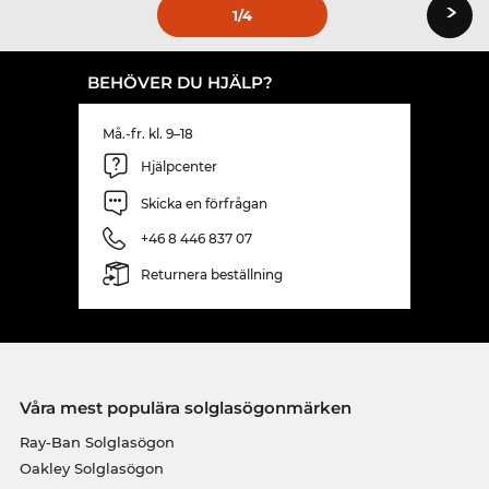
›
1
/4
BEHÖVER DU HJÄLP?
Må.-fr. kl. 9–18
Hjälpcenter
Skicka en förfrågan
+46 8 446 837 07
Returnera beställning
Våra mest populära solglasögonmärken
Ray-Ban Solglasögon
Oakley Solglasögon