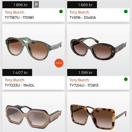
1 896 kr
P
1 669 kr
Tory Burch
Tory Burch
TY7187U - 170981
TY6116 - 33461A
1 407 kr
1 599 kr
Tory Burch
Tory Burch
TY7233U - 19410L
TY7214U - 172813