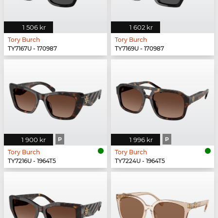
1 506 kr
1 602 kr
Tory Burch
Tory Burch
TY7167U - 170987
TY7169U - 170987
1 900 kr
P
1 996 kr
P
Tory Burch
Tory Burch
TY7216U - 1964T5
TY7224U - 1964T5