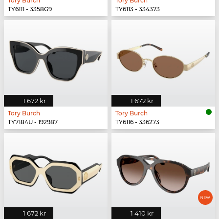
Tory Burch
Tory Burch
TY6111 - 3358G9
TY6113 - 334373
1 672 kr
1 672 kr
Tory Burch
Tory Burch
TY7184U - 192987
TY6116 - 336273
1 672 kr
1 410 kr