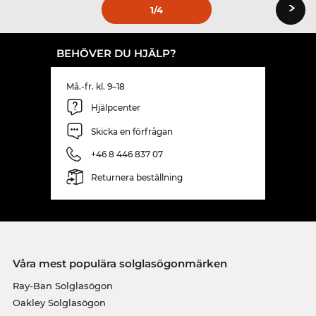
›
1
/4
BEHÖVER DU HJÄLP?
Må.-fr. kl. 9–18
Hjälpcenter
Skicka en förfrågan
+46 8 446 837 07
Returnera beställning
Våra mest populära solglasögonmärken
Ray-Ban Solglasögon
Oakley Solglasögon