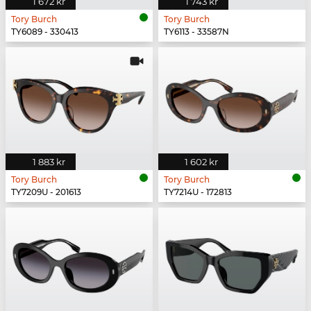
1 672 kr
1 743 kr
Tory Burch
Tory Burch
TY6089 - 330413
TY6113 - 33587N
1 883 kr
1 602 kr
Tory Burch
Tory Burch
TY7209U - 201613
TY7214U - 172813