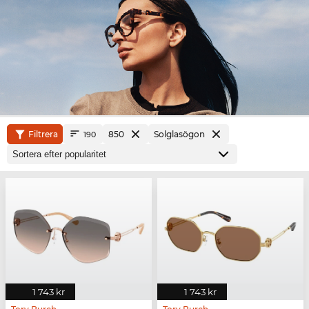
Filtrera
850
Solglasögon
190
1 743 kr
1 743 kr