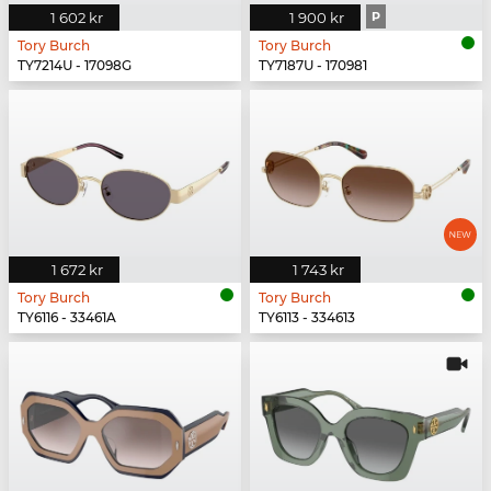
1 602 kr
1 900 kr
P
Tory Burch
Tory Burch
TY7214U - 17098G
TY7187U - 170981
1 672 kr
1 743 kr
Tory Burch
Tory Burch
TY6116 - 33461A
TY6113 - 334613