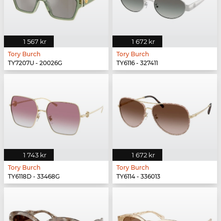
1 567 kr
1 672 kr
Tory Burch
Tory Burch
TY7207U - 20026G
TY6116 - 327411
1 743 kr
1 672 kr
Tory Burch
Tory Burch
TY6118D - 33468G
TY6114 - 336013