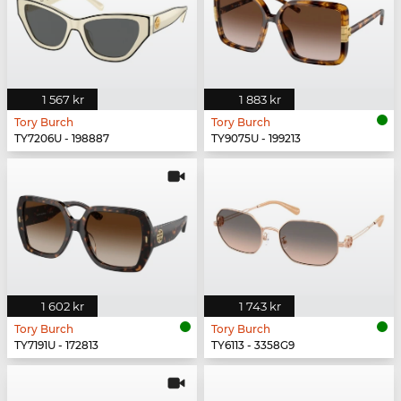
1 567 kr
1 883 kr
Tory Burch
Tory Burch
TY7206U - 198887
TY9075U - 199213
1 602 kr
1 743 kr
Tory Burch
Tory Burch
TY7191U - 172813
TY6113 - 3358G9