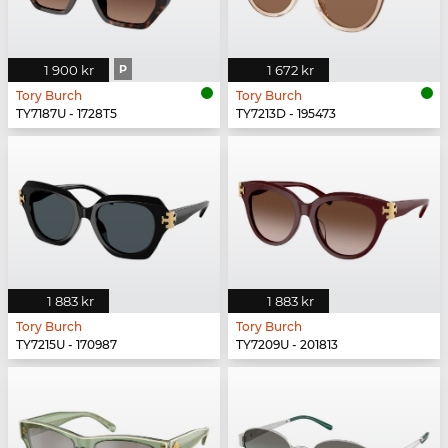
1 900 kr
P
1 672 kr
Tory Burch
Tory Burch
TY7187U - 1728T5
TY7213D - 195473
1 883 kr
1 883 kr
Tory Burch
Tory Burch
TY7215U - 170987
TY7209U - 201813