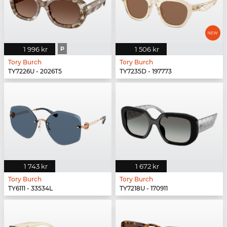
1 996 kr
P
1 506 kr
Tory Burch
Tory Burch
TY7226U - 2026T5
TY7235D - 197773
1 743 kr
1 672 kr
Tory Burch
Tory Burch
TY6111 - 33534L
TY7218U - 170911