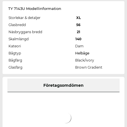
TY 7143U Modellinformation
Storlekar & detaljer
XL
Glasbredd
56
Näsbryggans bredd
21
Skalmlängd
140
Kateori
Dam
Bågtyp
Helbåge
Bågfärg
Black/ivory
Glasfärg
Brown Gradient
Företagsomdömen