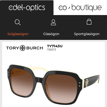
0
Solglasögon
Glasögon
Sportglasögon
TY7143U
198813