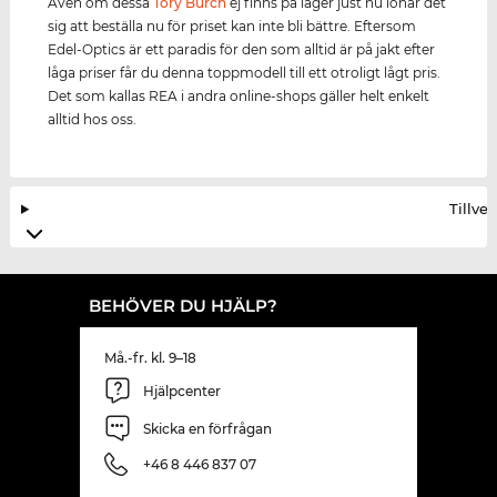
Även om dessa
Tory Burch
ej finns på lager just nu lönar det
sig att beställa nu för priset kan inte bli bättre. Eftersom
Edel-Optics är ett paradis för den som alltid är på jakt efter
låga priser får du denna toppmodell till ett otroligt lågt pris.
Det som kallas REA i andra online-shops gäller helt enkelt
alltid hos oss.
Tillve
BEHÖVER DU HJÄLP?
Må.-fr. kl. 9–18
Hjälpcenter
Skicka en förfrågan
+46 8 446 837 07