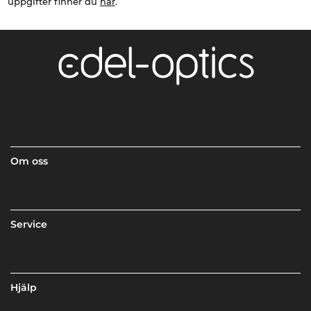
uppgifter finner du
här
.
Om oss
Service
Hjälp