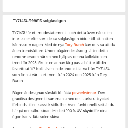
‌TY7143U/198813 solglasögon
TY7143U är ett modestatement – och detta även när solen
inte skiner eftersom dessa solglasögon bidrar till att natten
känns som dagen. Med de nya
Tory Burch
kan du visa att du
är en trendsättare. Under pågående säsong sätter detta
renommerade märke med hjälp av denna kollektion en
trend för 2025. Skulle en annan färg passa bättre till din
favoritoutfit? Kolla även in de andra stilarna från TY7143U
som finns i vårt sortiment från 2024 och 2025 från Tory
Burch.
Bågen är designad särskilt för äkta
power
kvinnor
. Den
graciösa designen tillsammans med det starka uttrycket
förbinds till en klassisk stilfullhet.Även funktionellt sett är du
här på den säkra sidan. Med ett 100 %
UV-skydd
för dina
ögon kan vi låta solen skina.