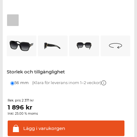
Storlek och tillgänglighet
56 mm
(Klara för leverans inom 1–2 veckor)
2 371 kr
Rek. pris
1 896
kr
Inkl. 25.00 % moms
Lägg i
varukorgen