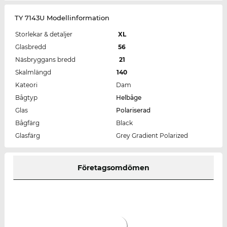
TY 7143U Modellinformation
Storlekar & detaljer
XL
Glasbredd
56
Näsbryggans bredd
21
Skalmlängd
140
Kateori
Dam
Bågtyp
Helbåge
Glas
Polariserad
Bågfärg
Black
Glasfärg
Grey Gradient Polarized
Företagsomdömen