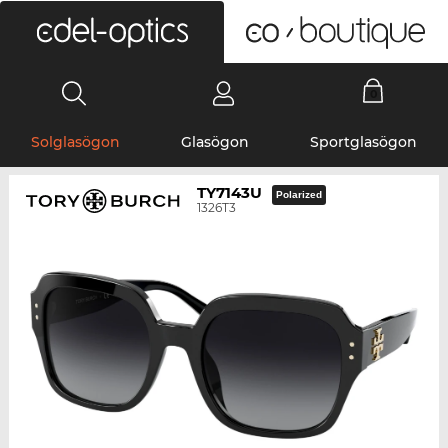
0
Solglasögon
Glasögon
Sportglasögon
TY7143U
Polarized
1326T3