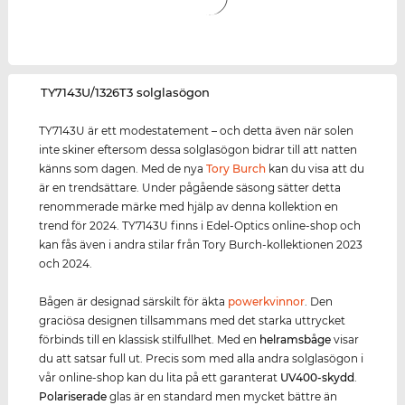
‌TY7143U/1326T3 solglasögon
TY7143U är ett modestatement – och detta även när solen
inte skiner eftersom dessa solglasögon bidrar till att natten
känns som dagen. Med de nya
Tory Burch
kan du visa att du
är en trendsättare. Under pågående säsong sätter detta
renommerade märke med hjälp av denna kollektion en
trend för 2024. TY7143U finns i Edel-Optics online-shop och
kan fås även i andra stilar från Tory Burch-kollektionen 2023
och 2024.
Bågen är designad särskilt för äkta
power
kvinnor
. Den
graciösa designen tillsammans med det starka uttrycket
förbinds till en klassisk stilfullhet. Med en
helramsbåge
visar
du att satsar full ut. Precis som med alla andra solglasögon i
vår online-shop kan du lita på ett garanterat
UV400
-skydd
.
Polariserade
glas är en standard men mycket bättre än