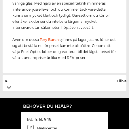
vanliga glas. Med hjälp av en speciell teknik minimeras
irriterande ljusreflexer och du kommer tack vare detta
kunna se mycket klart och tydligt. Oavsett om du kör bil
eller åker skidor ser du inte bara färgerna mycket
intensivare utan säkerheten höjs även avsevärt.
Även om dessa
Tory Burch
ej finns på lager just nu lönar det
sig att beställa nu för priset kan inte bli bättre. Genom att
välja Edel-Optics köper du garanterat till det lägsta priset för
våra standardpriser är lika med REA-priser.
Tillve
BEHÖVER DU HJÄLP?
Må.-fr. kl. 9–18
Hjälpcenter