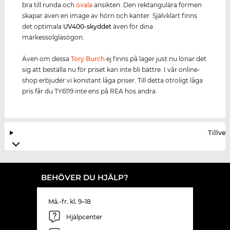
bra till runda och
ovala
ansikten. Den rektangulära formen
skapar även en image av hörn och kanter. Självklart finns
det optimala
UV400
-skydd
et
även för dina
märkessolglasögon.
Även om dessa
Tory Burch
ej finns på lager just nu lönar det
sig att beställa nu för priset kan inte bli bättre. I vår online-
shop erbjuder vi konstant låga priser. Till detta otroligt låga
pris får du TY6119 inte ens på REA hos andra.
Tillve
BEHÖVER DU HJÄLP?
Må.-fr. kl. 9–18
Hjälpcenter