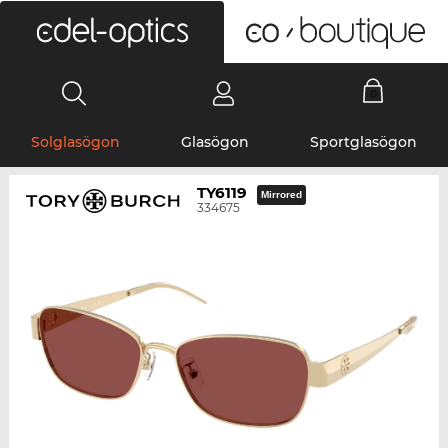
0
Solglasögon
Glasögon
Sportglasögon
TY6119
Mirrored
334675