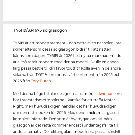
‌TY6119/334675 solglasögon
TY6119 är ett modestatement – och detta även när solen inte
skiner eftersom dessa solglasögon bidrar till att natten
känns som dagen. TY6119 är 2026 helt ny på marknaden – du
är alltså totalt modern med denna modell. Skulle en annan
färg passa bättre till din favoritoutfit? Kolla även in de andra
stilarna från TY6119 som finns i vårt sortiment från 2025 och
2026 från
Tory Burch
.
Med denna båge tilltalar designerna framförallt
kvinnor
som
bor i storstadsmetropolerna – kanske för att träffa Mister
Right, men huvudsakligen handlar det här huvudsakligen
om den rätta looken för 2026. Med denna
helram
är glasen
komplett infattade. Den som är övertygad om att bära
glasögon är det rätta kommer endast i undantagsfall ta till
andra alternativ. De rektangulära modellerna passar särskilt