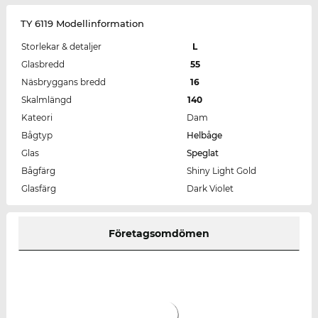
TY 6119 Modellinformation
Storlekar & detaljer
L
Glasbredd
55
Näsbryggans bredd
16
Skalmlängd
140
Kateori
Dam
Bågtyp
Helbåge
Glas
Speglat
Bågfärg
Shiny Light Gold
Glasfärg
Dark Violet
Företagsomdömen