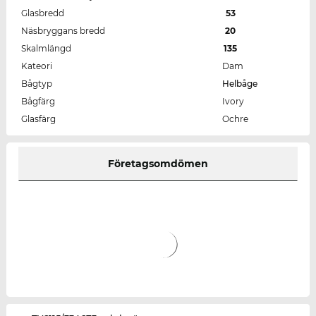
Glasbredd
53
Näsbryggans bredd
20
Skalmlängd
135
Kateori
Dam
Bågtyp
Helbåge
Bågfärg
Ivory
Glasfärg
Ochre
Företagsomdömen