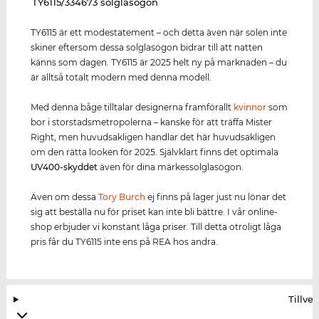
‌TY6115/334673 solglasögon
TY6115 är ett modestatement – och detta även när solen inte
skiner eftersom dessa solglasögon bidrar till att natten
känns som dagen. TY6115 är 2025 helt ny på marknaden – du
är alltså totalt modern med denna modell.
Med denna båge tilltalar designerna framförallt
kvinnor
som
bor i storstadsmetropolerna – kanske för att träffa Mister
Right, men huvudsakligen handlar det här huvudsakligen
om den rätta looken för 2025. Självklart finns det optimala
UV400
-skydd
et
även för dina märkessolglasögon.
Även om dessa
Tory Burch
ej finns på lager just nu lönar det
sig att beställa nu för priset kan inte bli bättre. I vår online-
shop erbjuder vi konstant låga priser. Till detta otroligt låga
pris får du TY6115 inte ens på REA hos andra.
Tillve