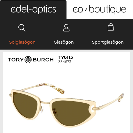
0
Solglasögon
Glasögon
Sportglasögon
TY6115
334673