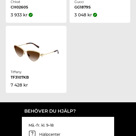
Chloé
Gucci
CH0260S
GG1879S
3 933 kr
3 048 kr
Tiffany
TF3107KB
7 428 kr
BEHÖVER DU HJÄLP?
Må.-fr. kl. 9–18
Hjälpcenter