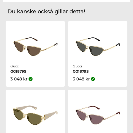
Du kanske också gillar detta!
Gucci
Gucci
GG1879S
GG1879S
3 048 kr
3 048 kr