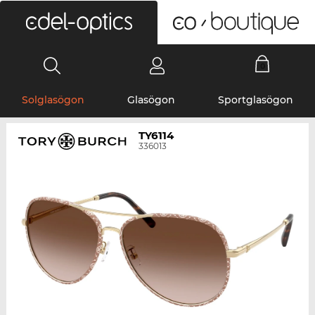
0
Solglasögon
Glasögon
Sportglasögon
TY6114
336013