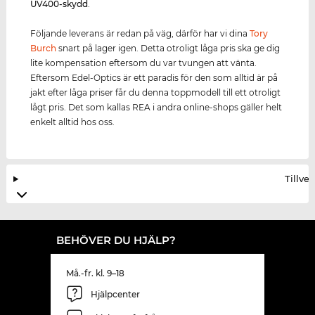
UV400
-skydd
.
Följande leverans är redan på väg, därför har vi dina
Tory
Burch
snart på lager igen. Detta otroligt låga pris ska ge dig
lite kompensation eftersom du var tvungen att vänta.
Eftersom Edel-Optics är ett paradis för den som alltid är på
jakt efter låga priser får du denna toppmodell till ett otroligt
lågt pris. Det som kallas REA i andra online-shops gäller helt
enkelt alltid hos oss.
Tillve
BEHÖVER DU HJÄLP?
Må.-fr. kl. 9–18
Hjälpcenter