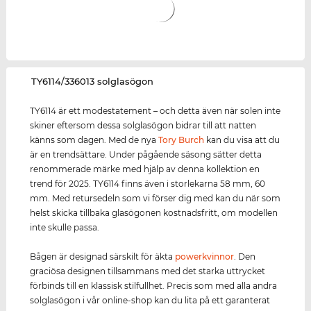
‌TY6114/336013 solglasögon
TY6114 är ett modestatement – och detta även när solen inte
skiner eftersom dessa solglasögon bidrar till att natten
känns som dagen. Med de nya
Tory Burch
kan du visa att du
är en trendsättare. Under pågående säsong sätter detta
renommerade märke med hjälp av denna kollektion en
trend för 2025. TY6114 finns även i storlekarna 58 mm, 60
mm. Med retursedeln som vi förser dig med kan du när som
helst skicka tillbaka glasögonen kostnadsfritt, om modellen
inte skulle passa.
Bågen är designad särskilt för äkta
power
kvinnor
. Den
graciösa designen tillsammans med det starka uttrycket
förbinds till en klassisk stilfullhet. Precis som med alla andra
solglasögon i vår online-shop kan du lita på ett garanterat