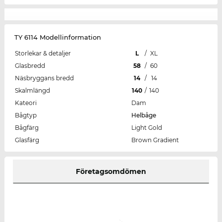
TY 6114 Modellinformation
Storlekar & detaljer
L
/
XL
Glasbredd
58
/
60
Näsbryggans bredd
14
/
14
Skalmlängd
140
/
140
Kateori
Dam
Bågtyp
Helbåge
Bågfärg
Light Gold
Glasfärg
Brown Gradient
Företagsomdömen