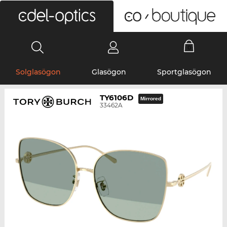
0
Solglasögon
Glasögon
Sportglasögon
TY6106D
Mirrored
33462A