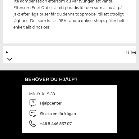
lite kompensation eftersom du var tvungen att vänta.
Eftersom Edel-Optics är ett paradis för den som alltid är på
jakt efter låga priser får du denna toppmodell till ett otroligt
lågt pris. Det som kallas REA i andra online-shops gäller helt
enkelt alltid hos oss.
Tillve
BEHÖVER DU HJÄLP?
Må.-fr. kl. 9–18
Hjälpcenter
Skicka en förfrågan
+46 8 446 837 07