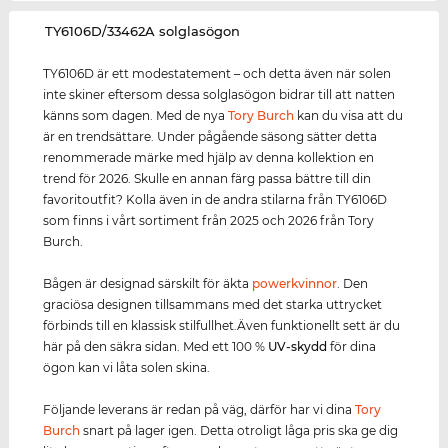
‌TY6106D/33462A solglasögon
TY6106D är ett modestatement – och detta även när solen
inte skiner eftersom dessa solglasögon bidrar till att natten
känns som dagen. Med de nya
Tory Burch
kan du visa att du
är en trendsättare. Under pågående säsong sätter detta
renommerade märke med hjälp av denna kollektion en
trend för 2026. Skulle en annan färg passa bättre till din
favoritoutfit? Kolla även in de andra stilarna från TY6106D
som finns i vårt sortiment från 2025 och 2026 från Tory
Burch.
Bågen är designad särskilt för äkta
power
kvinnor
. Den
graciösa designen tillsammans med det starka uttrycket
förbinds till en klassisk stilfullhet.Även funktionellt sett är du
här på den säkra sidan. Med ett 100 %
UV-skydd
för dina
ögon kan vi låta solen skina.
Följande leverans är redan på väg, därför har vi dina
Tory
Burch
snart på lager igen. Detta otroligt låga pris ska ge dig