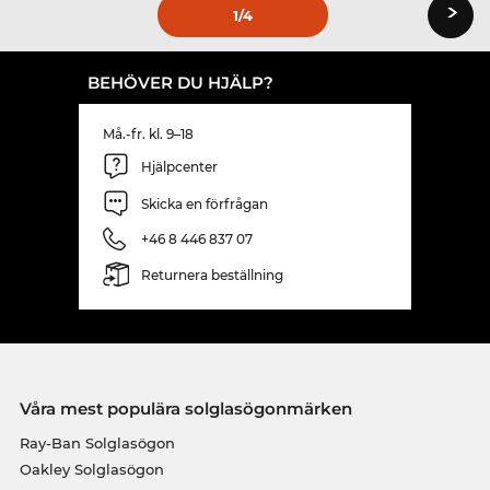
›
1
/4
BEHÖVER DU HJÄLP?
Må.-fr. kl. 9–18
Hjälpcenter
Skicka en förfrågan
+46 8 446 837 07
Returnera beställning
Våra mest populära solglasögonmärken
Ray-Ban Solglasögon
Oakley Solglasögon