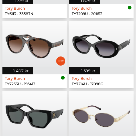
1 739 kr
1 879 kr
Tory Burch
Tory Burch
TY6113 - 33587N
TY7209U - 201613
1 407 kr
1 599 kr
Tory Burch
Tory Burch
TY7233U - 196413
TY7214U - 17098G