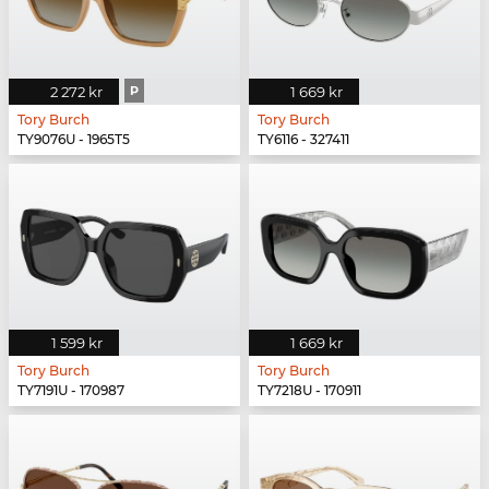
2 272 kr
P
1 669 kr
Tory Burch
Tory Burch
TY9076U - 1965T5
TY6116 - 327411
1 599 kr
1 669 kr
Tory Burch
Tory Burch
TY7191U - 170987
TY7218U - 170911