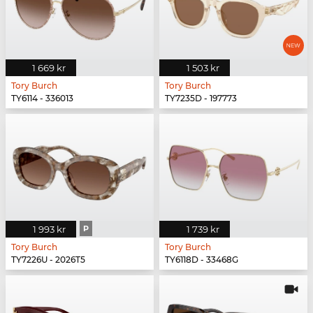
1 669 kr
1 503 kr
Tory Burch
Tory Burch
TY6114 - 336013
TY7235D - 197773
1 993 kr
P
1 739 kr
Tory Burch
Tory Burch
TY7226U - 2026T5
TY6118D - 33468G