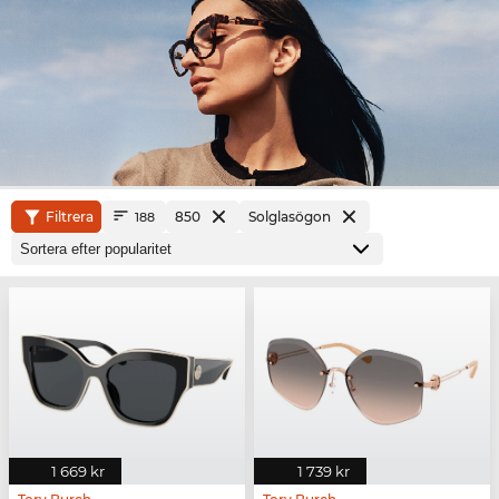
Filtrera
850
Solglasögon
188
1 669 kr
1 739 kr