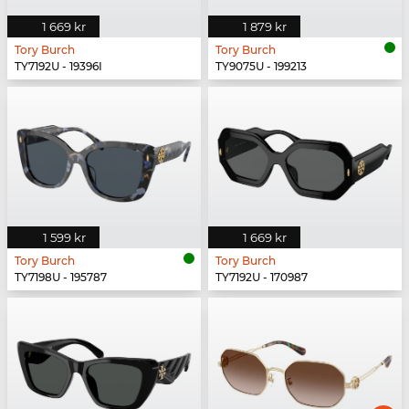
1 669 kr
1 879 kr
Tory Burch
Tory Burch
TY7192U - 19396I
TY9075U - 199213
1 599 kr
1 669 kr
Tory Burch
Tory Burch
TY7198U - 195787
TY7192U - 170987