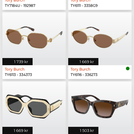
Tory Burch
Tory Burch
TY7184U - 192987
TY6111 - 3358G9
1 739 kr
1 669 kr
Tory Burch
Tory Burch
TY6113 - 334373
TY6116 - 336273
1 669 kr
1 503 kr