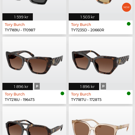
1 599 kr
1 503 kr
Tory Burch
Tory Burch
TY7169U - 170987
TY7235D - 20660R
1 896 kr
P
1 896 kr
P
Tory Burch
Tory Burch
TY7216U - 1964T5
TY7187U - 1728T5