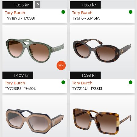
1 896 kr
P
1 669 kr
Tory Burch
Tory Burch
TY7187U - 170981
TY6116 - 33461A
1 407 kr
1 599 kr
Tory Burch
Tory Burch
TY7233U - 19410L
TY7214U - 172813