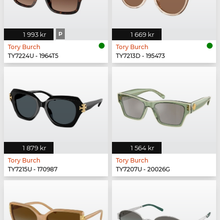
1 993 kr
P
1 669 kr
Tory Burch
Tory Burch
TY7224U - 1964T5
TY7213D - 195473
1 879 kr
1 564 kr
Tory Burch
Tory Burch
TY7215U - 170987
TY7207U - 20026G