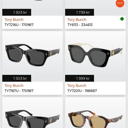
1 503 kr
1 739 kr
Tory Burch
Tory Burch
TY7216U - 170987
TY6113 - 334613
1 503 kr
1 599 kr
Tory Burch
Tory Burch
TY7167U - 170987
TY7201U - 198887