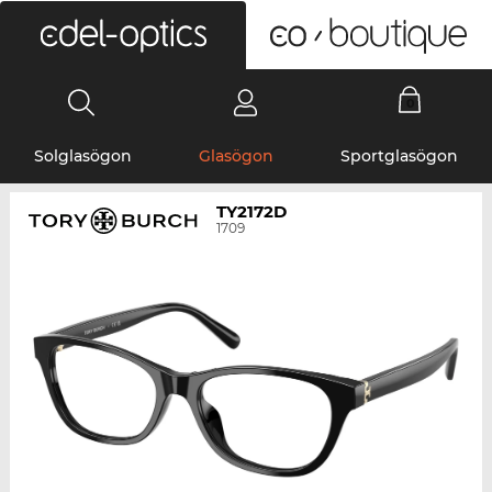
0
Solglasögon
Glasögon
Sportglasögon
TY2172D
1709