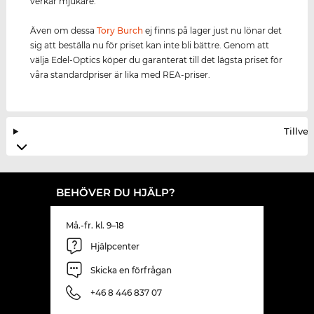
verkar mjukare.
Även om dessa
Tory Burch
ej finns på lager just nu lönar det
sig att beställa nu för priset kan inte bli bättre. Genom att
välja Edel-Optics köper du garanterat till det lägsta priset för
våra standardpriser är lika med REA-priser.
Tillve
BEHÖVER DU HJÄLP?
Må.-fr. kl. 9–18
Hjälpcenter
Skicka en förfrågan
+46 8 446 837 07