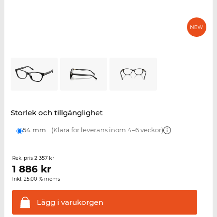
Storlek och tillgänglighet
54 mm
(Klara för leverans inom 4–6 veckor)
2 357 kr
Rek. pris
1 886
kr
Inkl. 25.00 % moms
Lägg i
varukorgen