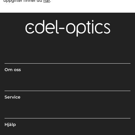
uppgifter finner du
här
.
Om oss
Service
Hjälp