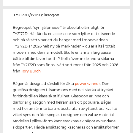
‌TY2172D/1709 glasögon
Begreppet ”synhjälpmedel” är absolut olämpligt för
TY2172D. Här får du en accessoar som lyfter ditt utseende
och på så sätt visar att du hänger med i modevärlden.
TY2172D är 2026 helt ny på marknaden – du är alltså totalt
modern med denna modell. Skulle en annan färg passa
bättre till din favoritoutfit? Kolla även in de andra stilarna
från TY2172D som finns i vårt sortiment från 2025 och 2026
från
Tory Burch
.
Bågen är designad särskilt för äkta
power
kvinnor
. Den
graciösa designen tillsammans med det starka uttrycket
förbinds till en klassisk stilfullhet. Glasögon är inne och
därför är glasögon med
helram
särskilt populära. Bågar
med helram är inte bara robusta utan av ytterst bra kvalité
vilket syns och återspeglas i designen och val av material.
Modellen i pillow-form kännetecknas av något avrundade
sidopartier. Hårda ansiktsdrag kascheras och ansiktsformen