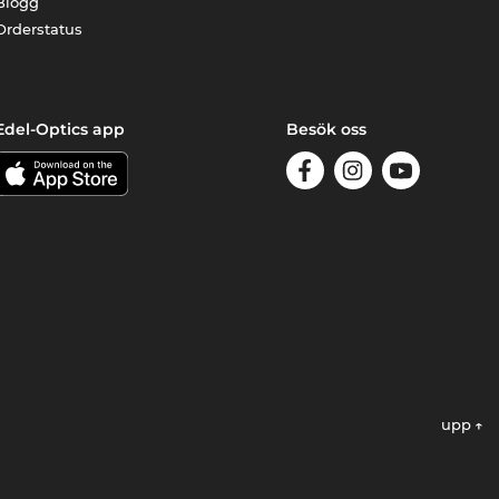
Blogg
Orderstatus
Edel-Optics app
Besök oss
upp