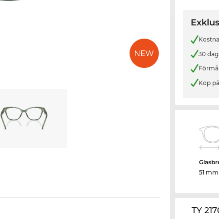
Exklus
Kostnad
30 dag
Förmån
Köp på
Glasbr
51 mm
TY 21