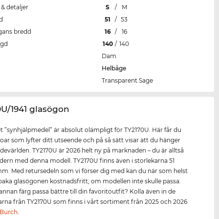
 & detaljer
S
/
M
d
51
/
53
gans bredd
16
/
16
ngd
140
/
140
Dam
Helbåge
Transparent Sage
0U/1941 glasögon
 ”synhjälpmedel” är absolut olämpligt för TY2170U. Här får du
oar som lyfter ditt utseende och på så sätt visar att du hänger
evärlden. TY2170U är 2026 helt ny på marknaden – du är alltså
dern med denna modell. TY2170U finns även i storlekarna 51
. Med retursedeln som vi förser dig med kan du när som helst
llbaka glasögonen kostnadsfritt, om modellen inte skulle passa.
annan färg passa bättre till din favoritoutfit? Kolla även in de
larna från TY2170U som finns i vårt sortiment från 2025 och 2026
 Burch
.