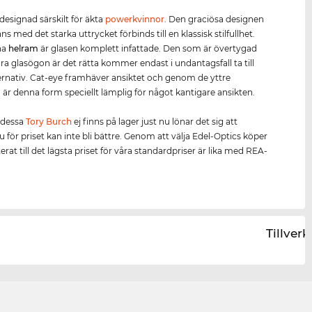
designad särskilt för äkta
power
kvinnor
. Den graciösa designen
s med det starka uttrycket förbinds till en klassisk stilfullhet.
na
helram
är glasen komplett infattade. Den som är övertygad
ra glasögon är det rätta kommer endast i undantagsfall ta till
ernativ. Cat-eye framhäver ansiktet och genom de yttre
 är denna form speciellt lämplig för något kantigare ansikten.
 dessa
Tory Burch
ej finns på lager just nu lönar det sig att
u för priset kan inte bli bättre. Genom att välja Edel-Optics köper
rat till det lägsta priset för våra standardpriser är lika med REA-
Tillver