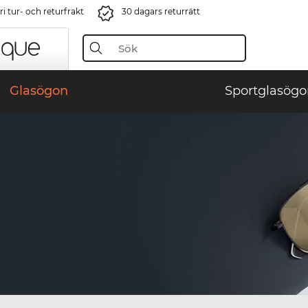
i tur- och returfrakt
30 dagars returrätt
Glasögon
Sportglasögo