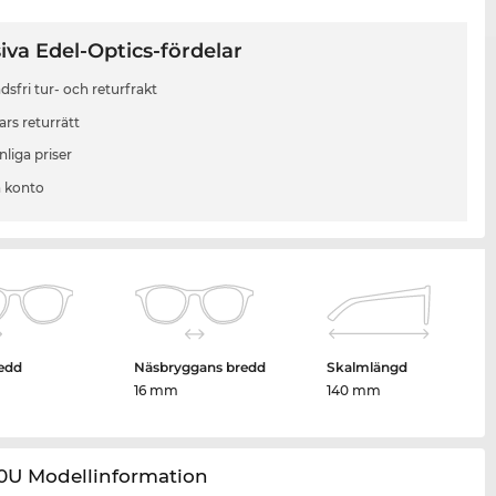
iva Edel-Optics-fördelar
sfri tur- och returfrakt
ars returrätt
liga priser
 konto
edd
Näsbryggans bredd
Skalmlängd
16 mm
140 mm
70U Modellinformation