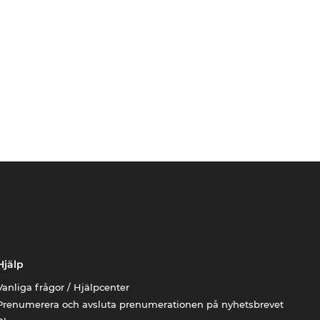
Hjälp
Vanliga frågor / Hjälpcenter
Prenumerera och avsluta prenumerationen på nyhetsbrevet