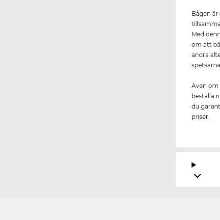
Bågen är 
tillsamman
Med den
om att bä
andra alt
spetsarna
Även om
beställa n
du garante
priser.