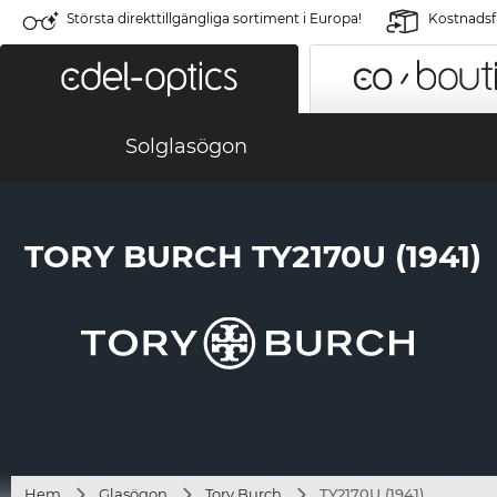
Största direkttillgängliga sortiment i Europa!
Kostnadsfr
Solglasögon
TORY BURCH TY2170U (1941)
Hem
Glasögon
Tory Burch
TY2170U (1941)