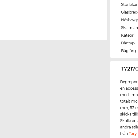
Storlekar
Glasbred
Näsbryg
Skalmlä
Kateori
Bågtyp
Bågfärg
‌TY217
Begreppet
en access
med i mod
totalt mo
mm, 53 mm
skicka ti
Skulle en 
andra sti
från
Tory