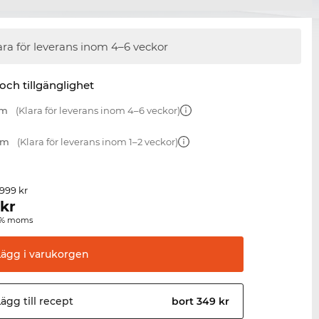
ara för leverans inom 4–6 veckor
 och tillgänglighet
mm
(Klara för leverans inom 4–6 veckor)
mm
(Klara för leverans inom 1–2 veckor)
 999 kr
kr
00 % moms
Lägg i
varukorgen
ägg till
recept
bort 349 kr