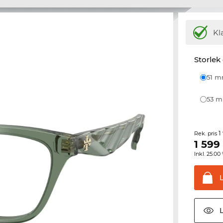
Kl
Storlek
51 
53 
1
Rek. pris
1 599
Inkl. 25.
L