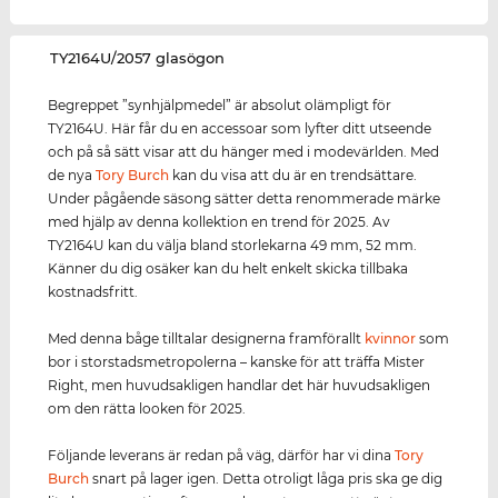
‌TY2164U/2057 glasögon
Begreppet ”synhjälpmedel” är absolut olämpligt för
TY2164U. Här får du en accessoar som lyfter ditt utseende
och på så sätt visar att du hänger med i modevärlden. Med
de nya
Tory Burch
kan du visa att du är en trendsättare.
Under pågående säsong sätter detta renommerade märke
med hjälp av denna kollektion en trend för 2025. Av
TY2164U kan du välja bland storlekarna 49 mm, 52 mm.
Känner du dig osäker kan du helt enkelt skicka tillbaka
kostnadsfritt.
Med denna båge tilltalar designerna framförallt
kvinnor
som
bor i storstadsmetropolerna – kanske för att träffa Mister
Right, men huvudsakligen handlar det här huvudsakligen
om den rätta looken för 2025.
Följande leverans är redan på väg, därför har vi dina
Tory
Burch
snart på lager igen. Detta otroligt låga pris ska ge dig