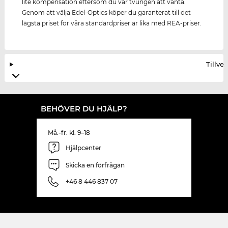
lite kompensation eftersom du var tvungen att vänta.
Genom att välja Edel-Optics köper du garanterat till det
lägsta priset för våra standardpriser är lika med REA-priser.
Tillve
BEHÖVER DU HJÄLP?
Må.-fr. kl. 9–18
Hjälpcenter
Skicka en förfrågan
+46 8 446 837 07