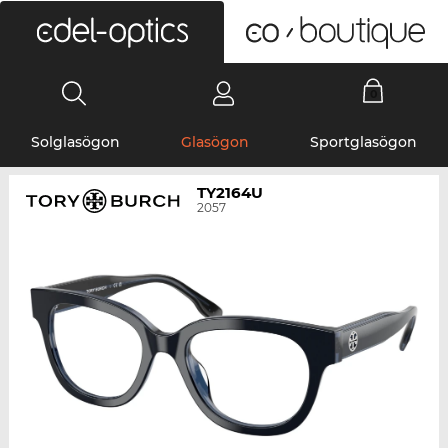
0
Solglasögon
Glasögon
Sportglasögon
TY2164U
2057