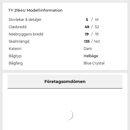
TY 2164U Modellinformation
Storlekar & detaljer
S
/
M
Glasbredd
49
/
52
Näsbryggans bredd
19
/
19
Skalmlängd
135
/
140
Kateori
Dam
Bågtyp
Helbåge
Bågfärg
Blue Crystal
Företagsomdömen