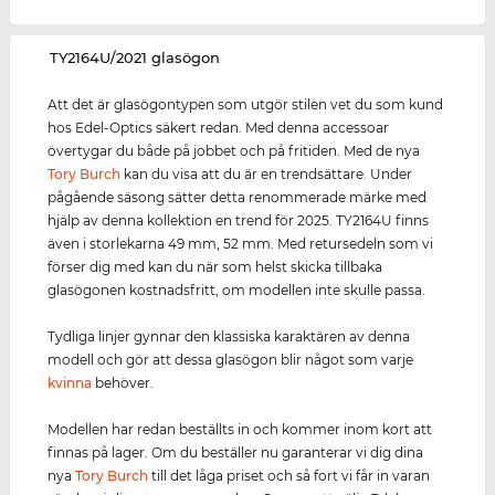
‌TY2164U/2021 glasögon
Att det är glasögontypen som utgör stilen vet du som kund
hos Edel-Optics säkert redan. Med denna accessoar
övertygar du både på jobbet och på fritiden. Med de nya
Tory Burch
kan du visa att du är en trendsättare. Under
pågående säsong sätter detta renommerade märke med
hjälp av denna kollektion en trend för 2025. TY2164U finns
även i storlekarna 49 mm, 52 mm. Med retursedeln som vi
förser dig med kan du när som helst skicka tillbaka
glasögonen kostnadsfritt, om modellen inte skulle passa.
Tydliga linjer gynnar den klassiska karaktären av denna
modell och gör att dessa glasögon blir något som varje
kvinna
behöver.
Modellen har redan beställts in och kommer inom kort att
finnas på lager. Om du beställer nu garanterar vi dig dina
nya
Tory Burch
till det låga priset och så fort vi får in varan