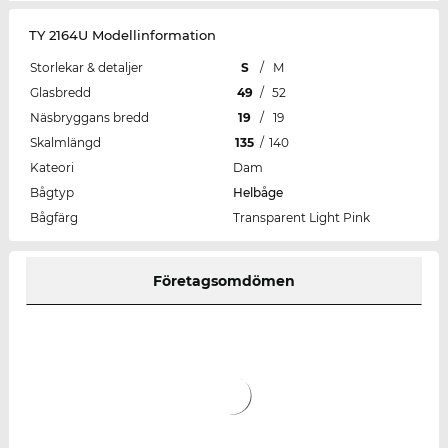
TY 2164U Modellinformation
Storlekar & detaljer
S
/
M
Glasbredd
49
/
52
Näsbryggans bredd
19
/
19
Skalmlängd
135
/
140
Kateori
Dam
Bågtyp
Helbåge
Bågfärg
Transparent Light Pink
Företagsomdömen