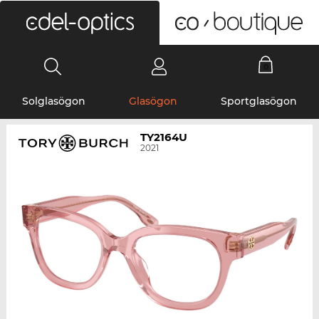
0
Solglasögon
Glasögon
Sportglasögon
TY2164U
2021