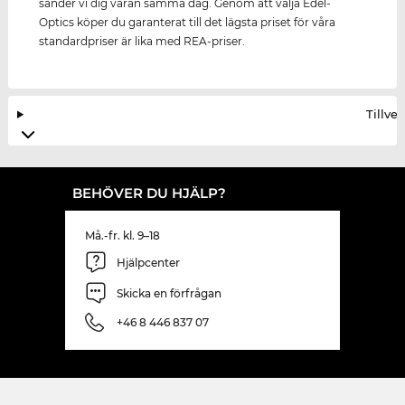
sänder vi dig varan samma dag. Genom att välja Edel-
Optics köper du garanterat till det lägsta priset för våra
standardpriser är lika med REA-priser.
Tillve
BEHÖVER DU HJÄLP?
Må.-fr. kl. 9–18
Hjälpcenter
Skicka en förfrågan
+46 8 446 837 07