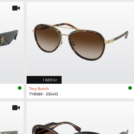
1 669 kr
Tory Burch
TY6089 - 330413