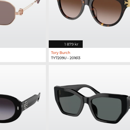
1 879 kr
Tory Burch
TY7209U - 201613