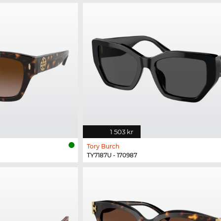
1 503 kr
Tory Burch
TY7187U - 170987