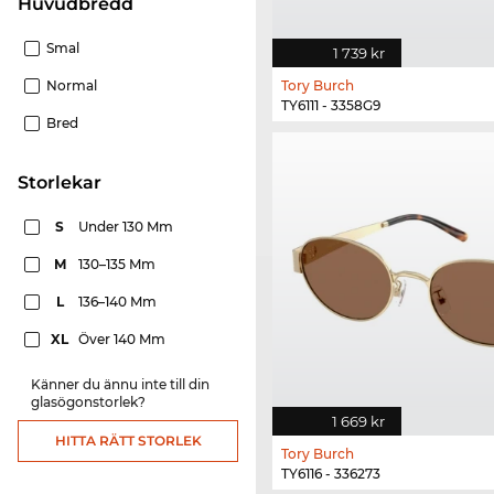
Huvudbredd
Smal
1 739 kr
Normal
Tory Burch
TY6111 - 3358G9
Bred
Storlekar
S
Under 130 Mm
M
130–135 Mm
L
136–140 Mm
XL
Över 140 Mm
Känner du ännu inte till din
glasögonstorlek?
1 669 kr
HITTA RÄTT STORLEK
Tory Burch
TY6116 - 336273