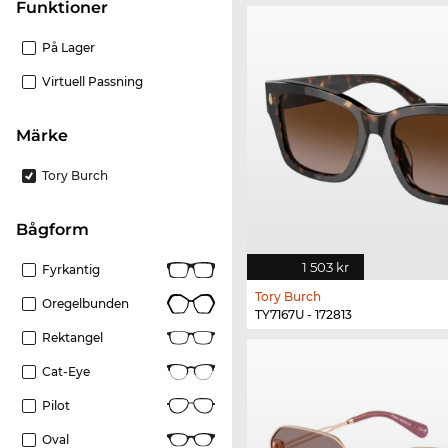
Funktioner
På Lager
Virtuell Passning
Märke
Tory Burch
bågform
1 503 kr
Fyrkantig
Tory Burch
Oregelbunden
TY7167U - 172813
Rektangel
Cat-Eye
Pilot
Oval