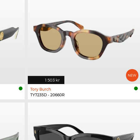
1 503 kr
Tory Burch
TY7235D - 20660R