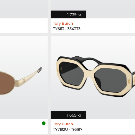
1 739 kr
Tory Burch
TY6113 - 334373
1 669 kr
Tory Burch
TY7192U - 196187