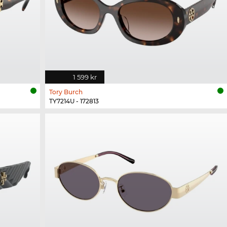
1 599 kr
Tory Burch
TY7214U - 172813