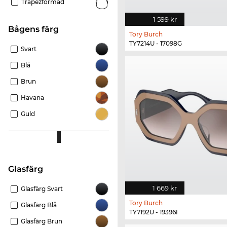
Trapezformad
1 599 kr
Bågens färg
Tory Burch
TY7214U - 17098G
Svart
Blå
Brun
Havana
Guld
Glasfärg
1 669 kr
Glasfärg Svart
Tory Burch
Glasfärg Blå
TY7192U - 19396I
Glasfärg Brun