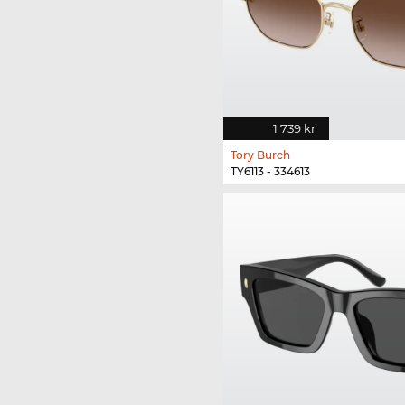
1 739 kr
Tory Burch
TY6113 - 334613