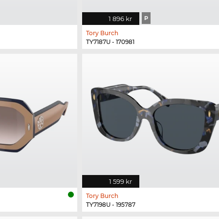
1 896 kr
P
Tory Burch
TY7187U - 170981
1 599 kr
Tory Burch
TY7198U - 195787