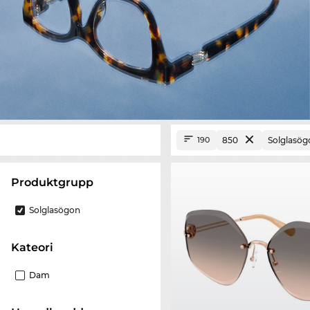
850
Solglasög
190
Produktgrupp
Solglasögon
Kateori
Dam