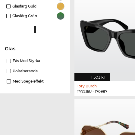
Glasfärg Guld
Glasfärg Grön
Glas
Fås Med Styrka
Polariserande
1 503 kr
Med Spegeleffekt
Tory Burch
TY7216U - 170987