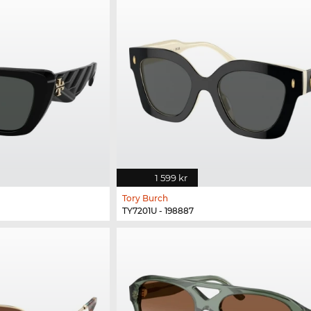
1 599 kr
Tory Burch
TY7201U - 198887