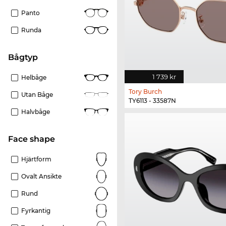
Panto
Runda
Bågtyp
1 739 kr
Helbåge
Tory Burch
Utan Båge
TY6113 - 33587N
Halvbåge
Face shape
Hjärtform
Ovalt Ansikte
Rund
Fyrkantig