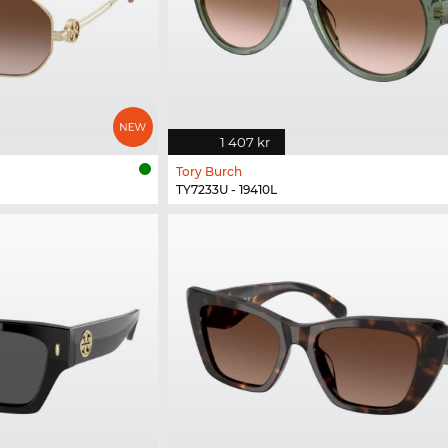
1 407 kr
Tory Burch
TY7233U - 19410L