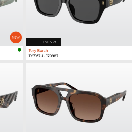
1 503 kr
Tory Burch
TY7167U - 170987