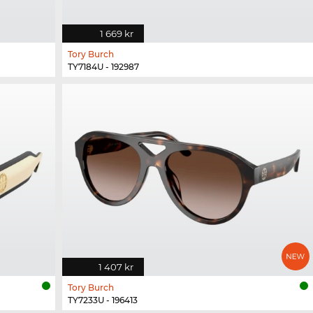
1 669 kr
Tory Burch
TY7184U - 192987
1 407 kr
Tory Burch
TY7233U - 196413