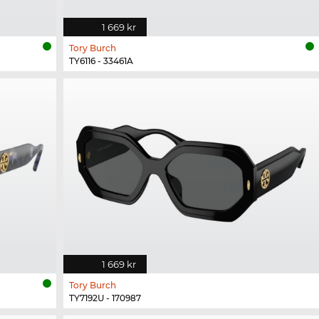
1 669 kr
Tory Burch
TY6116 - 33461A
1 669 kr
Tory Burch
TY7192U - 170987