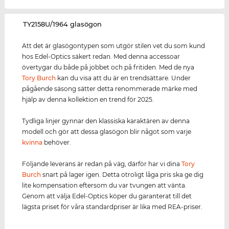
‌TY2158U/1964 glasögon
Att det är glasögontypen som utgör stilen vet du som kund
hos Edel-Optics säkert redan. Med denna accessoar
övertygar du både på jobbet och på fritiden. Med de nya
Tory Burch
kan du visa att du är en trendsättare. Under
pågående säsong sätter detta renommerade märke med
hjälp av denna kollektion en trend för 2025.
Tydliga linjer gynnar den klassiska karaktären av denna
modell och gör att dessa glasögon blir något som varje
kvinna
behöver.
Följande leverans är redan på väg, därför har vi dina
Tory
Burch
snart på lager igen. Detta otroligt låga pris ska ge dig
lite kompensation eftersom du var tvungen att vänta.
Genom att välja Edel-Optics köper du garanterat till det
lägsta priset för våra standardpriser är lika med REA-priser.