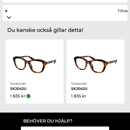
Tillve
Du kanske också gillar detta!
Swarovski
Swarovski
SK2042U
SK2042U
1 835 kr
1 835 kr
BEHÖVER DU HJÄLP?