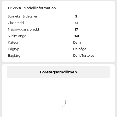
TY 2158U Modellinformation
Storlekar & detaljer
S
Glasbredd
51
Näsbryggans bredd
17
Skalmlängd
140
Kateori
Dam
Bågtyp
Helbåge
Bågfärg
Dark Tortoise
Företagsomdömen