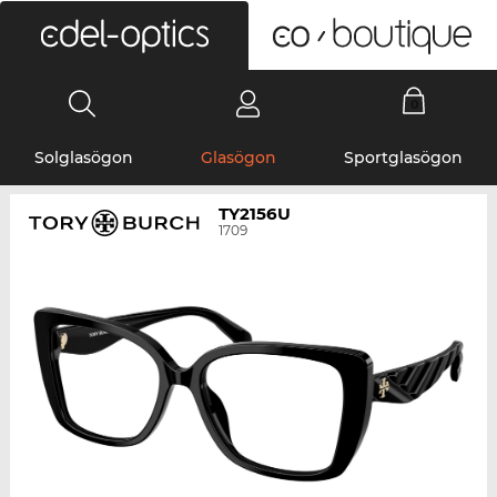
0
Solglasögon
Glasögon
Sportglasögon
TY2156U
1709