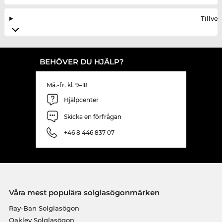
Tillve
BEHÖVER DU HJÄLP?
Må.-fr. kl. 9–18
Hjälpcenter
Skicka en förfrågan
+46 8 446 837 07
Våra mest populära solglasögonmärken
Ray-Ban Solglasögon
Oakley Solglasögon