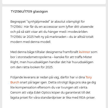
‌TY2156U/1709 glasögon
Begreppet ”synhjälpmedel” är absolut olämpligt för
TY2156U. Här får du en accessoar som lyfter ditt utseende
och på så sätt visar att du hänger med i modevärlden.
TY2156U är 2025 helt ny på marknaden – du är alltså totalt
modern med denna modell.
Med denna båge tilltalar designerna framförallt
kvinnor
som
bor i storstadsmetropolerna – kanske för att träffa Mister
Right, men huvudsakligen handlar det här huvudsakligen
om den rätta looken för 2025.
Följande leverans är redan på väg, därför har vi dina
Tory
Burch
snart på lager igen. Detta otroligt låga pris ska ge dig
lite kompensation eftersom du var tvungen att vänta.
Genom att välja Edel-Optics köper du garanterat till det
lägsta priset för våra standardpriser är lika med REA-priser.