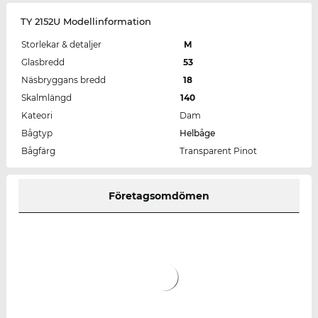
TY 2152U Modellinformation
Storlekar & detaljer
M
Glasbredd
53
Näsbryggans bredd
18
Skalmlängd
140
Kateori
Dam
Bågtyp
Helbåge
Bågfärg
Transparent Pinot
Företagsomdömen