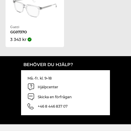
Gucci
GG0737O
3 343 kr
BEHÖVER DU HJÄLP?
Må.-fr. kl. 9–18
Hjälpcenter
Skicka en förfrågan
+46 8 446 837 07