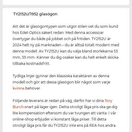
‌TY2152U/1952 glasögon
Att det är glasögontypen som utgör stilen vet du som kund
hos Edel-Optics säkert redan. Med denna accessoar
övertygar du både på jobbet och på fritiden. TY2152U är
2024 helt ny på marknaden – du är alltså totalt modern med
denna modell. Av TY2152U kan du välja bland storlekarna 53
mm, 55 mm. Känner du dig osäker kan du helt enkelt skicka
tillbaka kostnadsfritt.
Tydliga linjer gynnar den klassiska karaktären av denna
modell och gör att dessa glasögon blir något som varje
kvinna
behöver.
Följande leverans är redan på väg, därför har vi dina
Tory
Burch
snart på lager igen. Detta otroligt låga pris ska ge dig
lite kompensation eftersom du var tvungen att vänta. I vår
online-shop erbjuder vi konstant låga priser. Till detta
otroligt låga pris får du TY2152U inte ens på REA hos andra.