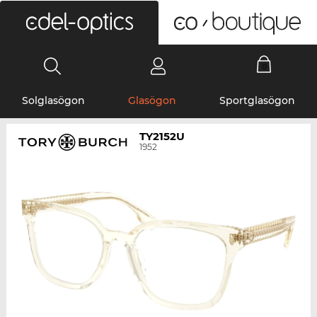
0
Solglasögon
Glasögon
Sportglasögon
TY2152U
1952