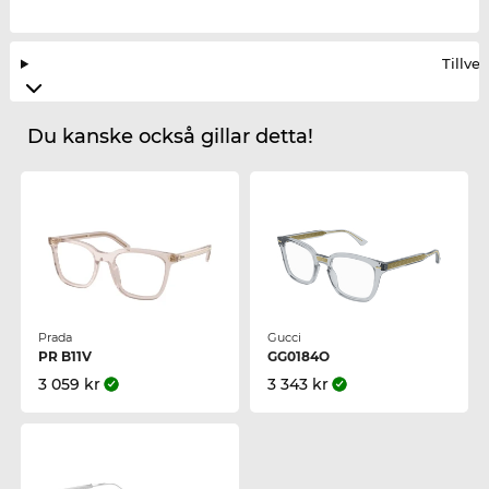
Tillve
Du kanske också gillar detta!
Prada
Gucci
PR B11V
GG0184O
3 059 kr
3 343 kr