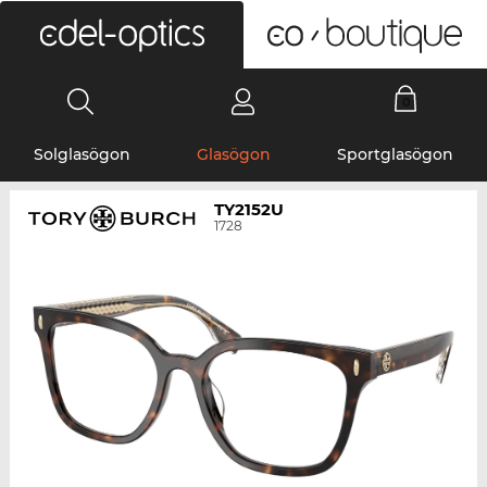
0
Solglasögon
Glasögon
Sportglasögon
TY2152U
1728