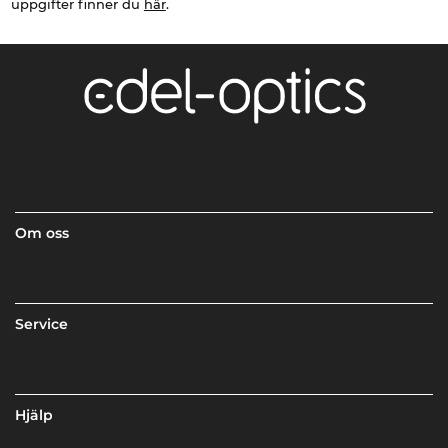
uppgifter finner du
här
.
Om oss
Service
Hjälp