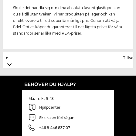
Skulle det handla sig om dina absoluta favoritglasögon kan
du slå till utan tvekan. Vi har produkten på lager och kan
direkt leverera till ett superförmånligt pris. Genom att välja
Edel-Optics köper du garanterat till det lägsta priset för våra
standardpriser är lika med REA-priser.
Tillve
BEHÖVER DU HJÄLP?
Må.-fr. kl. 9–18
Hjälpcenter
Skicka en förfrågan
+46 8 446 837 07