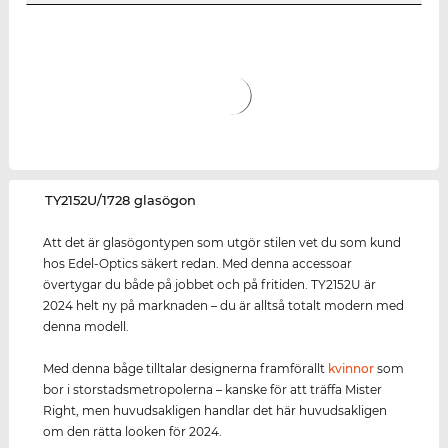
‌TY2152U/1728 glasögon
Att det är glasögontypen som utgör stilen vet du som kund
hos Edel-Optics säkert redan. Med denna accessoar
övertygar du både på jobbet och på fritiden. TY2152U är
2024 helt ny på marknaden – du är alltså totalt modern med
denna modell.
Med denna båge tilltalar designerna framförallt
kvinnor
som
bor i storstadsmetropolerna – kanske för att träffa Mister
Right, men huvudsakligen handlar det här huvudsakligen
om den rätta looken för 2024.