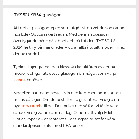
‌TY2150U/1954 glasögon
Att det är glasögontypen som utgör stilen vet du som kund
hos Edel-Optics säkert redan. Med denna accessoar
övertygar du både på jobbet och på fritiden. TY2150U är
2024 helt ny på marknaden – du är alltså totalt modern med
denna modell.
Tydliga linjer gynnar den klassiska karaktären av denna
modell och gör att dessa glasögon blir något som varje
kvinna
behöver.
Modellen har redan beställts in och kommer inom kort att
finnas på lager. Om du beställer nu garanterar vi dig dina
nya
Tory Burch
till det låga priset och så fort vi får in varan
sänder vi dig varan samma dag. Genom att välja Edel-
Optics köper du garanterat till det lägsta priset för våra
standardpriser är lika med REA-priser.