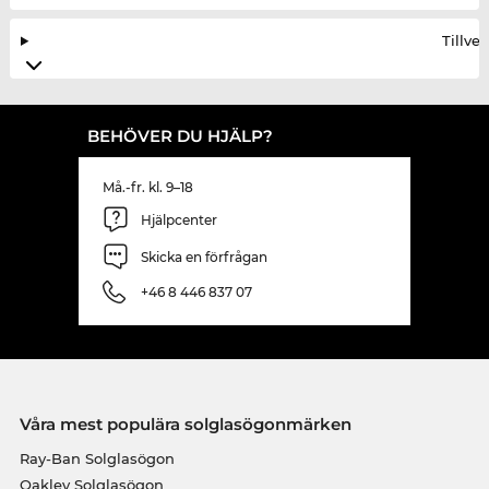
Tillve
BEHÖVER DU HJÄLP?
Må.-fr. kl. 9–18
Hjälpcenter
Skicka en förfrågan
+46 8 446 837 07
Våra mest populära solglasögonmärken
Ray-Ban Solglasögon
Oakley Solglasögon