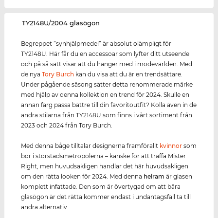
‌TY2148U/2004 glasögon
Begreppet ”synhjälpmedel” är absolut olämpligt för
TY2148U. Här får du en accessoar som lyfter ditt utseende
och på så sätt visar att du hänger med i modevärlden. Med
de nya
Tory Burch
kan du visa att du är en trendsättare.
Under pågående säsong sätter detta renommerade märke
med hjälp av denna kollektion en trend för 2024. Skulle en
annan färg passa bättre till din favoritoutfit? Kolla även in de
andra stilarna från TY2148U som finns i vårt sortiment från
2023 och 2024 från Tory Burch.
Med denna båge tilltalar designerna framförallt
kvinnor
som
bor i storstadsmetropolerna – kanske för att träffa Mister
Right, men huvudsakligen handlar det här huvudsakligen
om den rätta looken för 2024. Med denna
helram
är glasen
komplett infattade. Den som är övertygad om att bära
glasögon är det rätta kommer endast i undantagsfall ta till
andra alternativ.