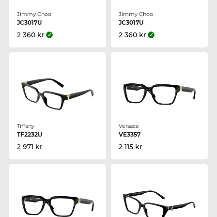
Jimmy Choo
Jimmy Choo
JC3017U
JC3017U
2 360 kr
2 360 kr
Tiffany
Versace
TF2232U
VE3357
2 971 kr
2 115 kr