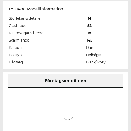
TY 2148U Modellinformation
Storlekar & detaljer
M
Glasbredd
52
Näsbryggans bredd
18
Skalmlängd
145
Kateori
Dam
Bågtyp
Helbåge
Bågfärg
Black/ivory
Företagsomdömen