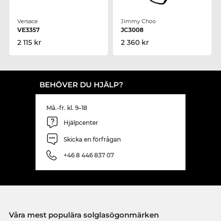
Versace
Jimmy Choo
VE3357
JC3008
2 115 kr
2 360 kr
BEHÖVER DU HJÄLP?
Må.-fr. kl. 9–18
Hjälpcenter
Skicka en förfrågan
+46 8 446 837 07
Våra mest populära solglasögonmärken