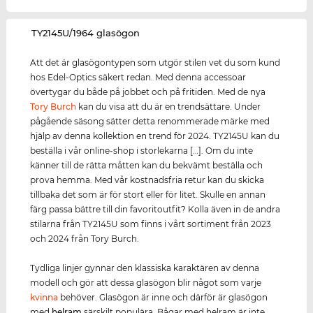
‌TY2145U/1964 glasögon
Att det är glasögontypen som utgör stilen vet du som kund
hos Edel-Optics säkert redan. Med denna accessoar
övertygar du både på jobbet och på fritiden. Med de nya
Tory Burch
kan du visa att du är en trendsättare. Under
pågående säsong sätter detta renommerade märke med
hjälp av denna kollektion en trend för 2024. TY2145U kan du
beställa i vår online-shop i storlekarna […]. Om du inte
känner till de rätta måtten kan du bekvämt beställa och
prova hemma. Med vår kostnadsfria retur kan du skicka
tillbaka det som är för stort eller för litet. Skulle en annan
färg passa bättre till din favoritoutfit? Kolla även in de andra
stilarna från TY2145U som finns i vårt sortiment från 2023
och 2024 från Tory Burch.
Tydliga linjer gynnar den klassiska karaktären av denna
modell och gör att dessa glasögon blir något som varje
kvinna
behöver. Glasögon är inne och därför är glasögon
med
helram
särskilt populära. Bågar med helram är inte