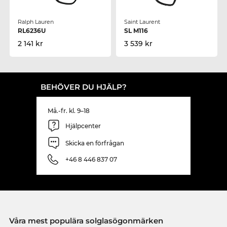
Ralph Lauren
Saint Laurent
RL6236U
SL M116
2 141 kr
3 539 kr
BEHÖVER DU HJÄLP?
Må.-fr. kl. 9–18
Hjälpcenter
Skicka en förfrågan
+46 8 446 837 07
Våra mest populära solglasögonmärken