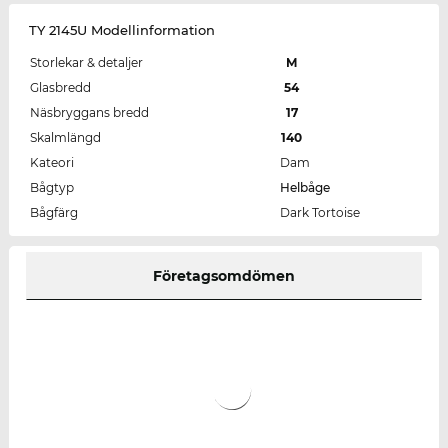
TY 2145U Modellinformation
Storlekar & detaljer
M
Glasbredd
54
Näsbryggans bredd
17
Skalmlängd
140
Kateori
Dam
Bågtyp
Helbåge
Bågfärg
Dark Tortoise
Företagsomdömen