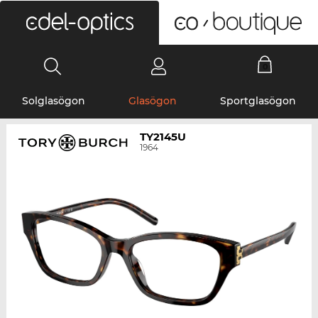
0
Solglasögon
Glasögon
Sportglasögon
TY2145U
1964