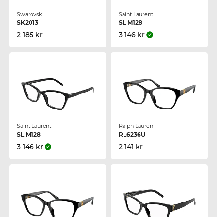
Swarovski
Saint Laurent
SK2013
SL M128
2 185 kr
3 146 kr
Saint Laurent
Ralph Lauren
SL M128
RL6236U
3 146 kr
2 141 kr