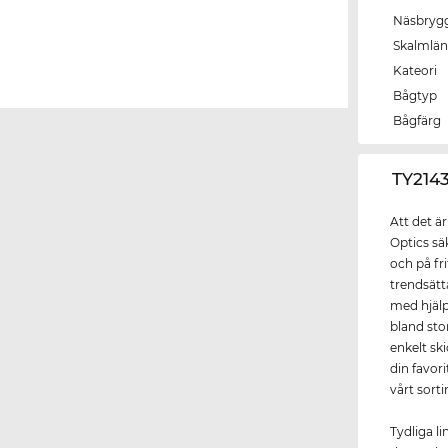
Näsbryg
Skalmlä
Kateori
Bågtyp
Bågfärg
‌TY214
Att det ä
Optics sä
och på fr
trendsät
med hjälp
bland sto
enkelt ski
din favor
vårt sort
Tydliga l