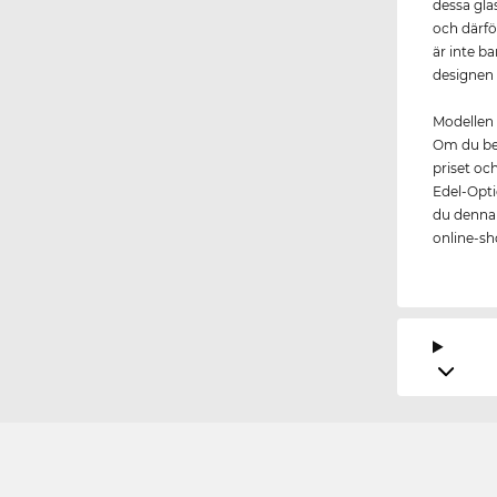
dessa gla
och därf
är inte ba
designen 
Modellen 
Om du bes
priset oc
Edel-Optic
du denna t
online-sho