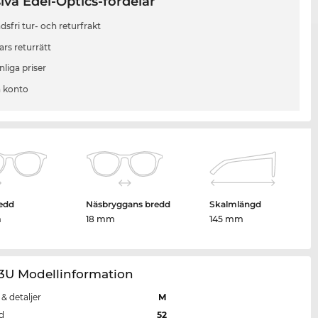
iva Edel-Optics-fördelar
sfri tur- och returfrakt
ars returrätt
liga priser
 konto
edd
Näsbryggans bredd
Skalmlängd
m
18 mm
145 mm
43U Modellinformation
 & detaljer
M
d
52