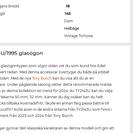
gans bredd
18
ngd
145
Dam
Helbåge
Vintage Tortoise
3U/1995 glasögon
r glasögontypen som utgör stilen vet du som kund hos Edel-
kert redan. Med denna accessoar övertygar du både på jobbet
itiden. Med de nya
Tory Burch
kan du visa att du är en
tare. Under pågående säsong sätter detta renommerade märke
 av denna kollektion en trend för 2024. Av TY2143U kan du välja
rlekarna 50 mm, 52 mm. Känner du dig osäker kan du helt
cka tillbaka kostnadsfritt. Skulle en annan färg passa bättre till
itoutfit? Kolla även in de andra stilarna från TY2143U som finns i
iment från 2023 och 2024 från Tory Burch.
injer gynnar den klassiska karaktären av denna modell och gör att