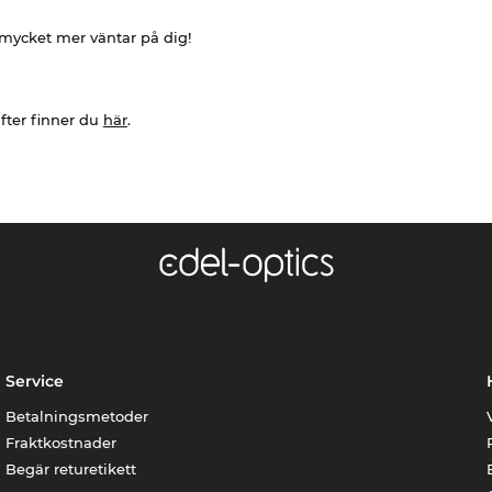
h mycket mer väntar på dig!
fter finner du
här
.
Service
Betalningsmetoder
Fraktkostnader
Begär returetikett