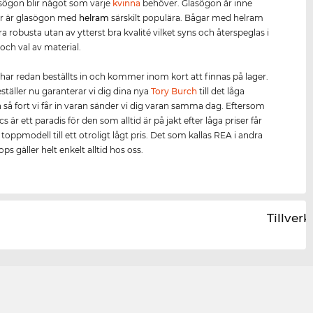
sögon blir något som varje
kvinna
behöver. Glasögon är inne
ör är glasögon med
helram
särskilt populära. Bågar med helram
ra robusta utan av ytterst bra kvalité vilket syns och återspeglas i
och val av material.
har redan beställts in och kommer inom kort att finnas på lager.
täller nu garanterar vi dig dina nya
Tory Burch
till det låga
h så fort vi får in varan sänder vi dig varan samma dag. Eftersom
s är ett paradis för den som alltid är på jakt efter låga priser får
oppmodell till ett otroligt lågt pris. Det som kallas REA i andra
ps gäller helt enkelt alltid hos oss.
Tillver