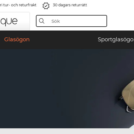
i tur- och returfrakt
30 dagars returrätt
Glasögon
Sportglasögo