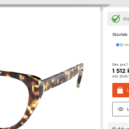
Kl
Storlek
52 
1
Rek. pris
1 512
Inkl. 25.
L