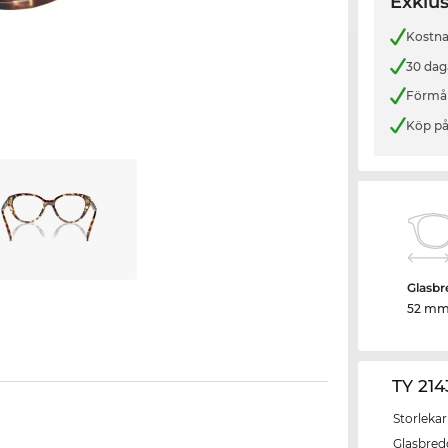
Exklus
Kostnad
30 dag
Förmån
Köp på
Glasbr
52 m
TY 21
Storlekar
Glasbred