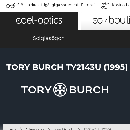
Största direkttillgängliga sortiment i Europa!
Kostnadsfr
Solglasögon
TORY BURCH TY2143U (1995)
Hem
Glasögon
Tory Burch
TY2143U (1995)