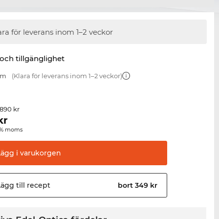
ara för leverans inom 1–2 veckor
 och tillgänglighet
mm
(Klara för leverans inom 1–2 veckor)
 890 kr
kr
00 % moms
Lägg i
varukorgen
ägg till
recept
bort 349 kr