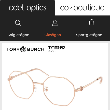
0
Solglasögon
Glasögon
Sportglasögon
TY1099D
3358