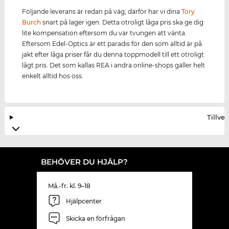
Följande leverans är redan på väg, därför har vi dina
Tory
Burch
snart på lager igen. Detta otroligt låga pris ska ge dig
lite kompensation eftersom du var tvungen att vänta.
Eftersom Edel-Optics är ett paradis för den som alltid är på
jakt efter låga priser får du denna toppmodell till ett otroligt
lågt pris. Det som kallas REA i andra online-shops gäller helt
enkelt alltid hos oss.
Tillve
BEHÖVER DU HJÄLP?
Må.-fr. kl. 9–18
Hjälpcenter
Skicka en förfrågan