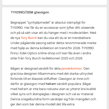
‌TY1099D/3358 glasögon
Begreppet ”synhjälpmedel” är absolut olämpligt för
TY1099D. Här får du en accessoar som lyfter ditt utseende
och på så sätt visar att du hänger med i modevärlden. Med
de nya
Tory Burch
kan du visa att du är en trendsättare.
Under pågående säsong sätter detta renommerade märke
med hjälp av denna kollektion en trend för 2026. TY1099D
finns i Edel-Optics online-shop och kan fås även i andra
stilar från Tory Burch-kollektionen 2025 och 2026.
Bågen är designad särskilt för äkta
power
kvinnor
. Den
graciösa designen tillsammans med det starka uttrycket
förbinds till en klassisk stilfullhet. Glasögon är inne och
därför är glasögon med
helram
särskilt populära. Bågar
med helram är inte bara robusta utan av ytterst bra kvalité
vilket syns och återspeglas i designen och val av material.
Denna oregelbundna form särskiljer sig från mängden och
ger den som bär denna modell det lilla extra.