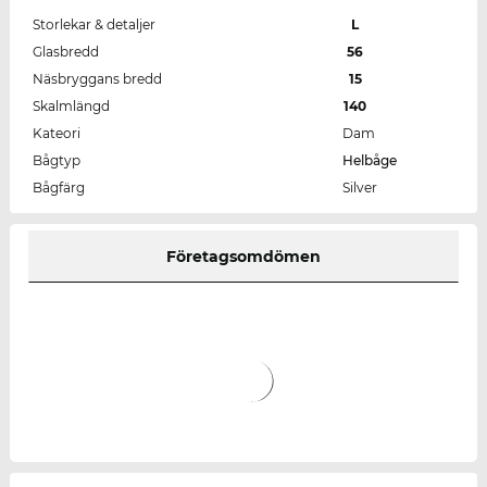
Storlekar & detaljer
L
Glasbredd
56
Näsbryggans bredd
15
Skalmlängd
140
Kateori
Dam
Bågtyp
Helbåge
Bågfärg
Silver
Företagsomdömen