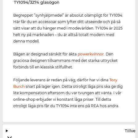
‌TY1094/3274 glasögon
Begreppet ”synhjälpmedel” är absolut olämpligt för TY1094.
Här får du en accessoar som lyfter ditt utseende och på så
sätt visar att du hänger med i modevärlden. TY1094 är 2025
helt ny på marknaden – du är alltså totalt modern med
denna modell.
Bågen är designad särskilt för äkta
power
kvinnor
. Den
graciösa designen tillsammans med det starka uttrycket
förbinds till en klassisk stilfullhet.
Följande leverans är redan på väg, därför har vi dina
Tory
Burch
snart på lager igen. Detta otroligt låga pris ska ge dig
lite kompensation eftersom du var tvungen att vänta. I vår
online-shop erbjuder vi konstant låga priser. Till detta
otroligt låga pris får du TY1094 inte ens på REA hos andra.
Tillve