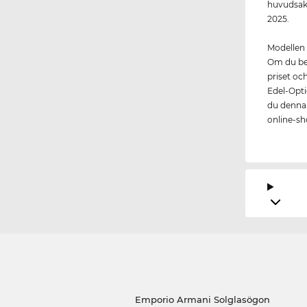
huvudsakl
2025.
Modellen 
Om du bes
priset oc
Edel-Optic
du denna t
online-sho
Emporio Armani Solglasögon