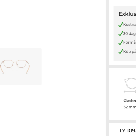
Exklus
Kostnad
30 dag
Förmån
Köp på
Glasbr
52 m
TY 109