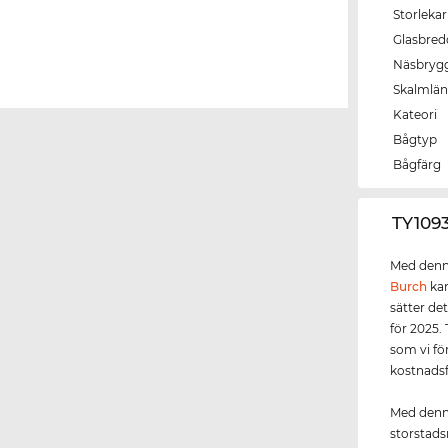
Storlekar
Glasbred
Näsbryg
Skalmlä
Kateori
Bågtyp
Bågfärg
‌TY109
Med denna
Burch
kan
sätter de
för 2025.
som vi fö
kostnadsf
Med denna
storstads