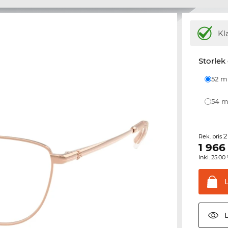
Kl
Storlek
52 
54
2
Rek. pris
1 966
Inkl. 25.
L