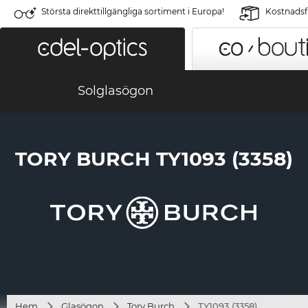
Största direkttillgängliga sortiment i Europa!
Kostnadsfr
Solglasögon
TORY BURCH TY1093 (3358)
Hem
Glasögon
Tory Burch
TY1093 (3358)