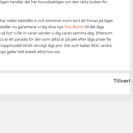
igen handlar det här huvudsakligen om den rätta looken för
har redan beställts in och kommer inom kort att finnas på lager.
täller nu garanterar vi dig dina nya
Tory Burch
till det låga
h så fort vi får in varan sänder vi dig varan samma dag. Eftersom
s är ett paradis för den som alltid är på jakt efter låga priser får
oppmodell till ett otroligt lågt pris. Det som kallas REA i andra
ps gäller helt enkelt alltid hos oss.
Tillver