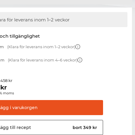
ara för leverans inom 1–2 veckor
 och tillgänglighet
mm
(Klara för leverans inom 1–2 veckor)
 mm
(Klara för leverans inom 4–6 veckor)
 458 kr
kr
00 % moms
Lägg i
varukorgen
ägg till
recept
bort 349 kr