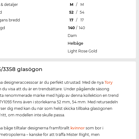
 & detaljer
M
/
M
d
52
/
54
gans bredd
17
/
17
ngd
140
/
140
Dam
Helbåge
Light Rose Gold
3/3358 glasögon
 designeraccessoar är du perfekt utrustad. Med de nya
Tory
 du visa att du är en trendsättare. Under pågående säsong
tta renommerade märke med hjälp av denna kollektion en trend
 TY1093 finns även i storlekarna 52 mm, 54 mm. Med retursedeln
rser dig med kan du när som helst skicka tillbaka glasögonen
ritt, om modellen inte skulle passa.
 båge tilltalar designerna framförallt
kvinnor
som bor i
metropolerna – kanske för att träffa Mister Right, men