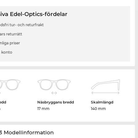
iva Edel-Optics-fördelar
sfri tur- och returfrakt
ars returrätt
liga priser
 konto
edd
Näsbryggans bredd
Skalmlängd
m
17 mm
140 mm
3 Modellinformation