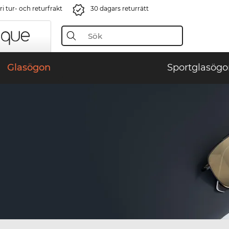
i tur- och returfrakt
30 dagars returrätt
Glasögon
Sportglasögo