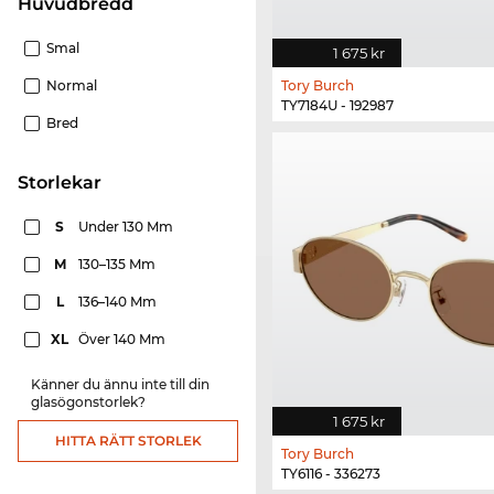
Huvudbredd
Smal
1 675 kr
Normal
Tory Burch
TY7184U - 192987
Bred
Storlekar
S
Under 130 Mm
M
130–135 Mm
L
136–140 Mm
XL
Över 140 Mm
Känner du ännu inte till din
glasögonstorlek?
1 675 kr
HITTA RÄTT STORLEK
Tory Burch
TY6116 - 336273