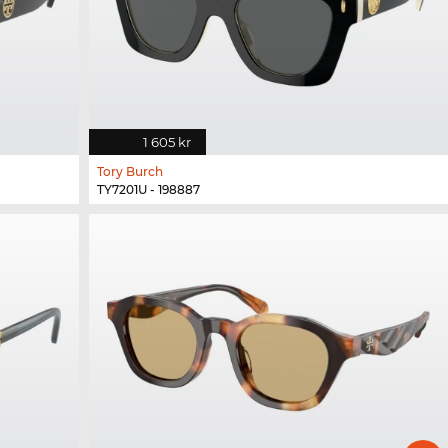
1 605 kr
Tory Burch
TY7201U - 198887