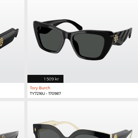
1 509 kr
Tory Burch
TY7216U - 170987