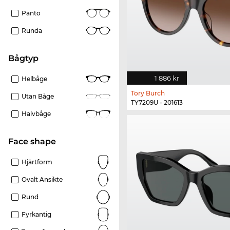
Panto
Runda
Bågtyp
1 886 kr
Helbåge
Tory Burch
Utan Båge
TY7209U - 201613
Halvbåge
Face shape
Hjärtform
Ovalt Ansikte
Rund
Fyrkantig