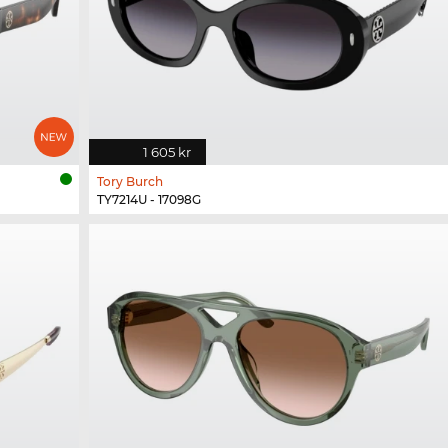
1 605 kr
Tory Burch
TY7214U - 17098G