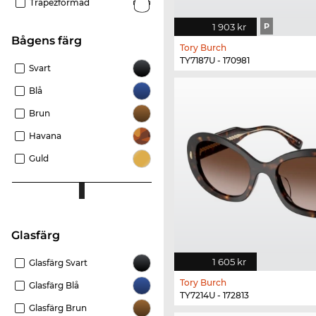
Trapezformad
1 903 kr
P
Bågens färg
Tory Burch
TY7187U - 170981
Svart
Blå
Brun
Havana
Guld
Glasfärg
1 605 kr
Glasfärg Svart
Tory Burch
Glasfärg Blå
TY7214U - 172813
Glasfärg Brun