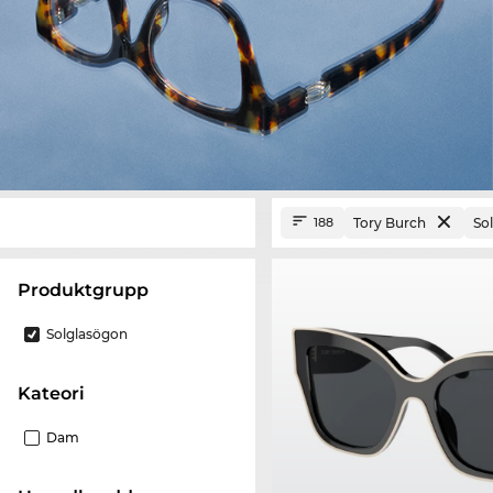
Tory Burch
So
188
Produktgrupp
Solglasögon
Kateori
Dam