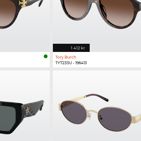
1 412 kr
Tory Burch
TY7233U - 196413