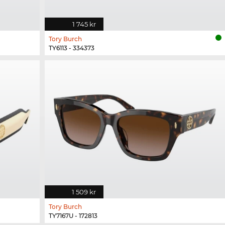
1 745 kr
Tory Burch
TY6113 - 334373
1 509 kr
Tory Burch
TY7167U - 172813