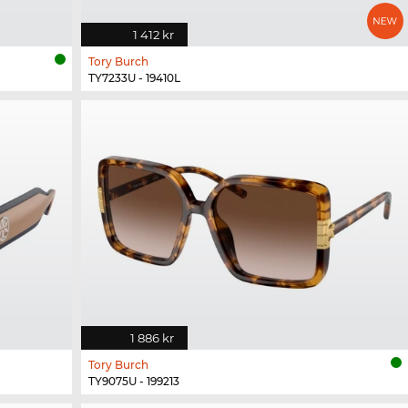
1 412 kr
Tory Burch
TY7233U - 19410L
1 886 kr
Tory Burch
TY9075U - 199213