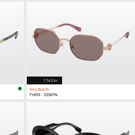
1 745 kr
Tory Burch
TY6113 - 33587N