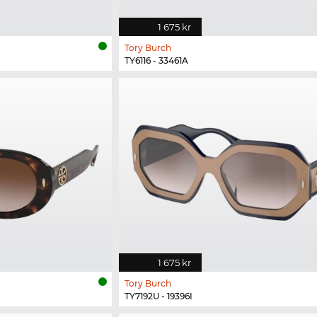
1 675 kr
Tory Burch
TY6116 - 33461A
1 675 kr
Tory Burch
TY7192U - 19396I