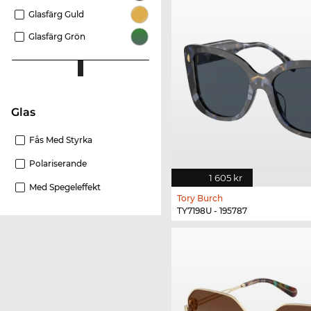
Glasfärg Guld
Glasfärg Grön
Glas
Fås Med Styrka
Polariserande
1 605 kr
Med Spegeleffekt
Tory Burch
TY7198U - 195787