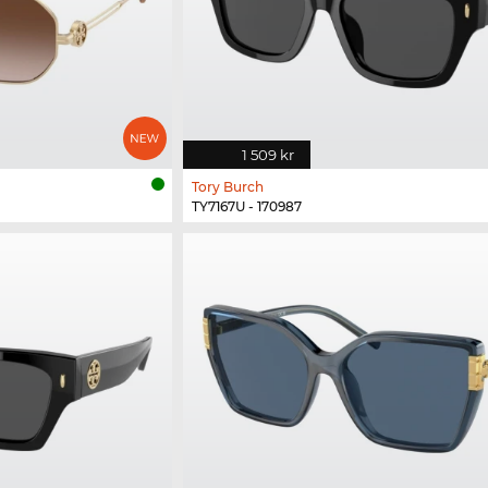
1 509 kr
Tory Burch
TY7167U - 170987