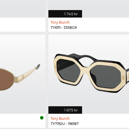
1 745 kr
Tory Burch
TY6111 - 3358G9
1 675 kr
Tory Burch
TY7192U - 196187