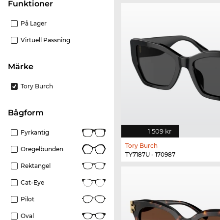
Funktioner
På Lager
Virtuell Passning
Märke
Tory Burch
bågform
1 509 kr
Fyrkantig
Tory Burch
Oregelbunden
TY7187U - 170987
Rektangel
Cat-Eye
Pilot
Oval