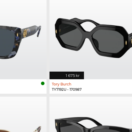
1 675 kr
Tory Burch
TY7192U - 170987