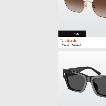
1 745 kr
Tory Burch
TY6113 - 334613