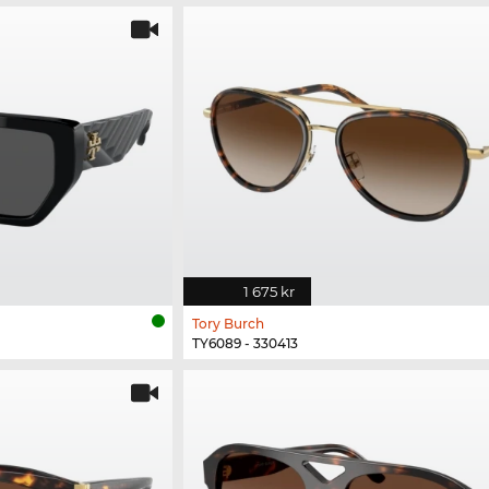
1 675 kr
Tory Burch
TY6089 - 330413