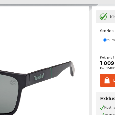
Kl
Storlek
59
1
Rek. pris
1 009
Inkl. 25.
Exklus
Kostnad