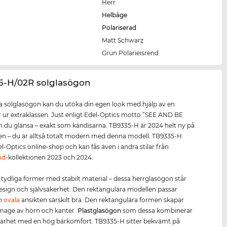
Herr
Helbåge
Polariserad
Matt Schwarz
Grün Polarieisrend
35-H/02R solglasögon
 solglasögon kan du utöka din egen look med hjälp av en
 ur extraklassen. Just enligt Edel-Optics motto ”SEE AND BE
 du glänsa – exakt som kändisarna. TB9335-H är 2024 helt ny på
 – du är alltså totalt modern med denna modell. TB9335-H
el-Optics online-shop och kan fås även i andra stilar från
nd
-kollektionen 2023 och 2024.
 tydliga former med stabilt material – dessa herrglasögon står
design och självsäkerhet. Den rektangulära modellen passar
h
ovala
ansikten särskilt bra. Den rektangulära formen skapar
mage av hörn och kanter.
Plastglasögon
som dessa kombinerar
barhet med en hög bärkomfort. TB9335-H sitter bekvämt på