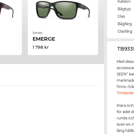
Kateori
Bågtyp
Glas
Bågfärg
Glasfärg
Smith
EMERGE
1 798 kr
‌TB93
Med dessa
accessoar
SEEN” kan
marknaden
finns i Ed
Timberla
Klara och
för ädel 
runda oc
även en i
lång håll