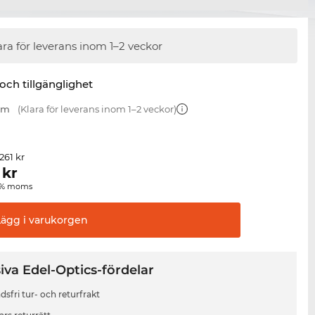
ara för leverans inom 1–2 veckor
 och tillgänglighet
 mm
(Klara för leverans inom 1–2 veckor)
 261 kr
kr
00 % moms
Lägg i
varukorgen
iva Edel-Optics-fördelar
sfri tur- och returfrakt