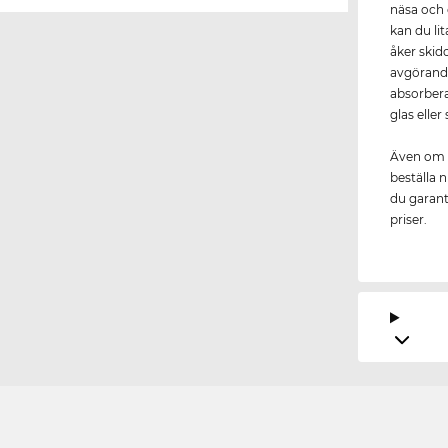
näsa och 
kan du li
åker skid
avgörande
absorbera
glas elle
Även om
beställa n
du garante
priser.