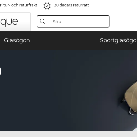
i tur- och returfrakt
30 dagars returrätt
Glasögon
Sportglasögo
)