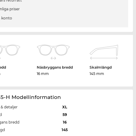
ars returrätt
liga priser
 konto
edd
Näsbryggans bredd
Skalmlängd
m
16 mm
145 mm
35-H Modellinformation
 & detaljer
XL
d
59
gans bredd
16
ngd
145