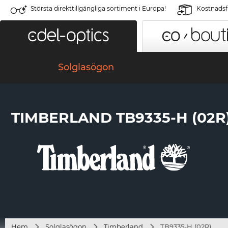
Största direkttillgängliga sortiment i Europa!
Kostnadsfr
Solglasögon
TIMBERLAND TB9335-H (02R
Hem
Solglasögon
Timberland
TB9335-H (02R)