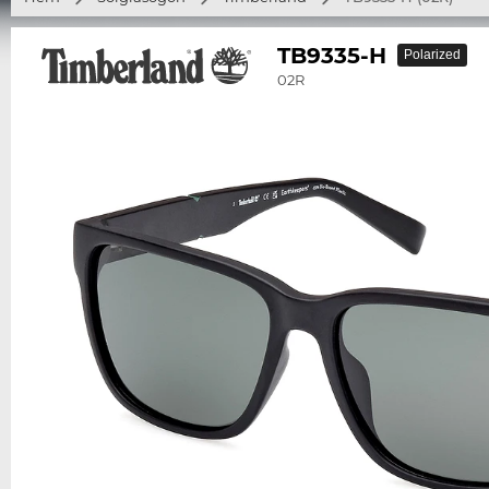
TB9335-H
Polarized
02R