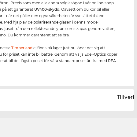
öron. Precis som med alla andra solglasögon i vår online-shop
ta på ett garanterat
UV400
-skydd
. Oavsett om du kör bil eller
or – när det gäller den egna säkerheten är synsättet ibland
. Med hjälp av de
polariserande
glasen i denna modell
s ljuset från den reflekterande ytan som skapas genom vatten,
r snö. Du kommer garanterat att se bra.
 dessa
Timberland
ej finns på lager just nu lönar det sig att
u för priset kan inte bli bättre. Genom att välja Edel-Optics köper
rat till det lägsta priset för våra standardpriser är lika med REA-
Tillver