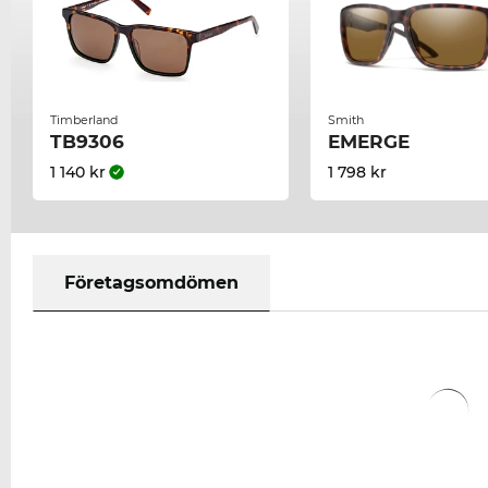
Timberland
Smith
TB9306
EMERGE
1 140 kr
1 798 kr
Företagsomdömen