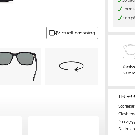
30 dag
Förmån
Köp på
Virtuell passning
Glasbr
59 m
TB 93
Storlekar
Glasbred
Näsbryg
Skalmlä