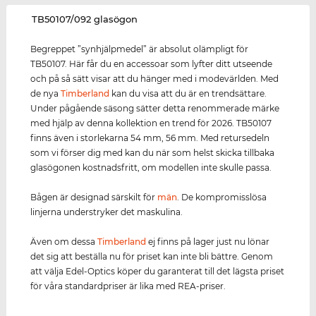
‌TB50107/092 glasögon
Begreppet ”synhjälpmedel” är absolut olämpligt för
TB50107. Här får du en accessoar som lyfter ditt utseende
och på så sätt visar att du hänger med i modevärlden. Med
de nya
Timberland
kan du visa att du är en trendsättare.
Under pågående säsong sätter detta renommerade märke
med hjälp av denna kollektion en trend för 2026. TB50107
finns även i storlekarna 54 mm, 56 mm. Med retursedeln
som vi förser dig med kan du när som helst skicka tillbaka
glasögonen kostnadsfritt, om modellen inte skulle passa.
Bågen är designad särskilt för
män
. De kompromisslösa
linjerna understryker det maskulina.
Även om dessa
Timberland
ej finns på lager just nu lönar
det sig att beställa nu för priset kan inte bli bättre. Genom
att välja Edel-Optics köper du garanterat till det lägsta priset
för våra standardpriser är lika med REA-priser.