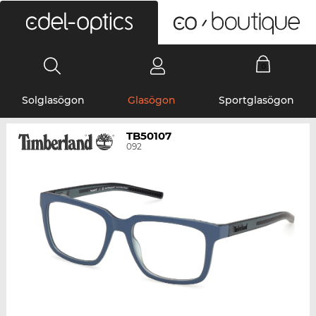
0
Solglasögon
Glasögon
Sportglasögon
TB50107
092