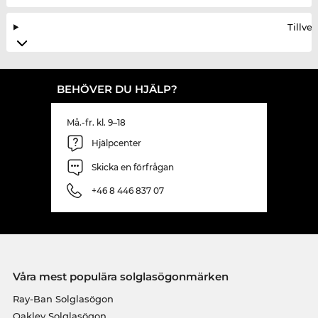
Tillve
BEHÖVER DU HJÄLP?
Må.-fr. kl. 9–18
Hjälpcenter
Skicka en förfrågan
+46 8 446 837 07
Våra mest populära solglasögonmärken
Ray-Ban Solglasögon
Oakley Solglasögon