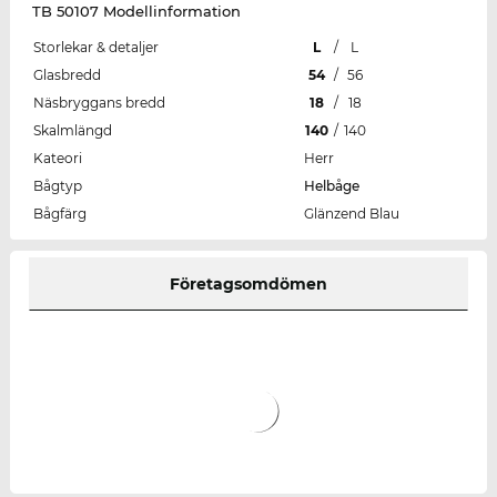
TB 50107 Modellinformation
Storlekar & detaljer
L
/
L
Glasbredd
54
/
56
Näsbryggans bredd
18
/
18
Skalmlängd
140
/
140
Kateori
Herr
Bågtyp
Helbåge
Bågfärg
Glänzend Blau
Företagsomdömen