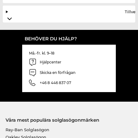
Tillve
BEHÖVER DU HJÄLP?
Må.-fr. kl. 9–18
Hjälpcenter
Skicka en förfrågan
+46 8 446 837 07
Våra mest populära solglasögonmärken
Ray-Ban Solglasögon
Oakley Solglasögon