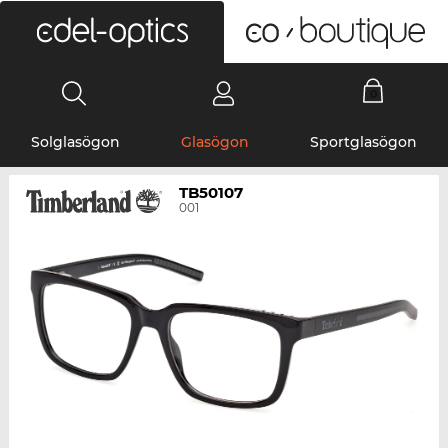
0
Solglasögon
Glasögon
Sportglasögon
TB50107
001