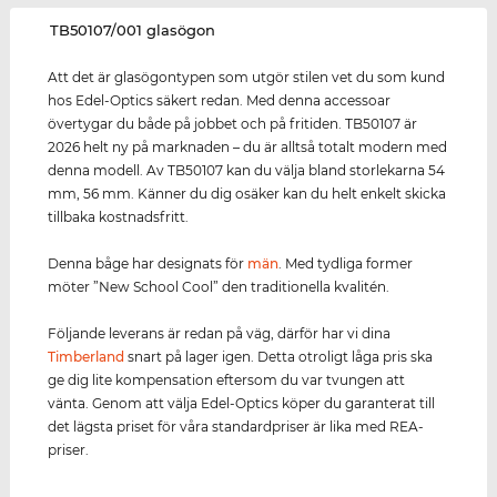
‌TB50107/001 glasögon
Att det är glasögontypen som utgör stilen vet du som kund
hos Edel-Optics säkert redan. Med denna accessoar
övertygar du både på jobbet och på fritiden. TB50107 är
2026 helt ny på marknaden – du är alltså totalt modern med
denna modell. Av TB50107 kan du välja bland storlekarna 54
mm, 56 mm. Känner du dig osäker kan du helt enkelt skicka
tillbaka kostnadsfritt.
Denna båge har designats för
män
. Med tydliga former
möter ”New School Cool” den traditionella kvalitén.
Följande leverans är redan på väg, därför har vi dina
Timberland
snart på lager igen. Detta otroligt låga pris ska
ge dig lite kompensation eftersom du var tvungen att
vänta. Genom att välja Edel-Optics köper du garanterat till
det lägsta priset för våra standardpriser är lika med REA-
priser.