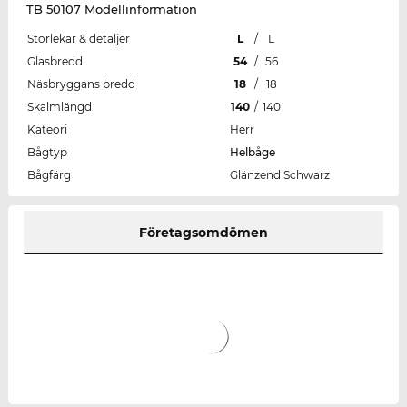
TB 50107 Modellinformation
Storlekar & detaljer
L
/
L
Glasbredd
54
/
56
Näsbryggans bredd
18
/
18
Skalmlängd
140
/
140
Kateori
Herr
Bågtyp
Helbåge
Bågfärg
Glänzend Schwarz
Företagsomdömen